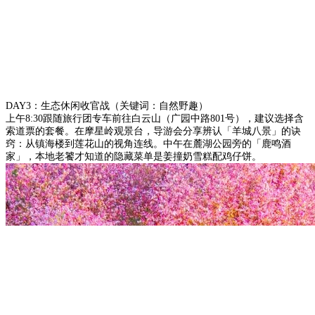
DAY3：生态休闲收官战（关键词：自然野趣）
上午8:30跟随旅行团专车前往白云山（广园中路801号），建议选择含
索道票的套餐。在摩星岭观景台，导游会分享辨认「羊城八景」的诀
窍：从镇海楼到莲花山的视角连线。中午在麓湖公园旁的「鹿鸣酒
家」，本地老饕才知道的隐藏菜单是姜撞奶雪糕配鸡仔饼。