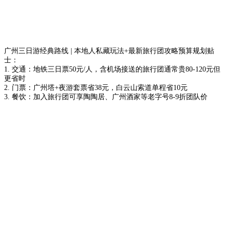
广州三日游经典路线 | 本地人私藏玩法+最新旅行团攻略预算规划贴
士：
1. 交通：地铁三日票50元/人，含机场接送的旅行团通常贵80-120元但
更省时
2. 门票：广州塔+夜游套票省38元，白云山索道单程省10元
3. 餐饮：加入旅行团可享陶陶居、广州酒家等老字号8-9折团队价