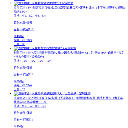
定制旅游
温泉团建 | 从化财富温泉度假村2天
(流溪河森林公园+溪头村徒步（卡丁车|越野车|CS野战|
烧烤BBQ）)
团期：6/1、6/2、6/3、6/4
首创旅游+团建
更省一半预算！
￥
480
起
编号：GL3343
已售：35
定制旅游
别墅团建 | 从化居礼润园别墅团建2天
(花园泳池+温泉池+KTV室+炭火烧烤+麻将室+茶室
+超大会议室+观景露台)
团期：12/1、12/2、12/3、12/4
首创旅游+团建
更省一半预算！
￥
600
起
编号：GL3344
已售：29
定制旅游
温泉年会 | 从化碧泉温泉度假村2天（五星温泉）
(流溪河森林公园+溪头村徒步（卡丁车|
越野车|CS野战|烧烤BBQ）)
团期：9/1、9/2、9/3、9/4
首创旅游+团建
更省一半预算！
￥
500
起