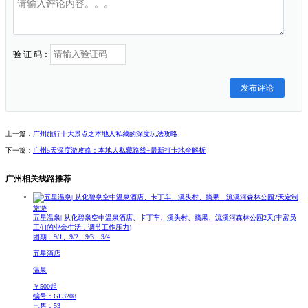
验 证 码：
发布评论
上一篇：
广州旅行十大景点之本地人私藏的深度玩法攻略
下一篇：
广州5天深度游攻略：本地人私藏路线+最新打卡地全解析
广州相关线路推荐
定制
旅游
五星温泉| 从化碧泉空中温泉酒店、卡丁车、溪头村、摘果、流溪河森林公园2天
(丰富员
工们的业余生活，调节工作压力)
团期：9/1、9/2、9/3、9/4
五星酒店
温泉
￥
500
起
编号：GL3208
已售：53