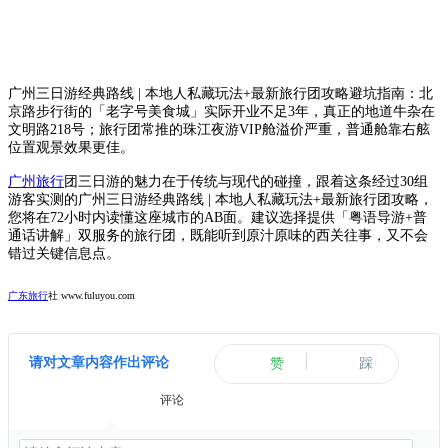
广州三日游经典路线 | 本地人私藏玩法+最新旅行团攻略避坑指南：北
京路步行街的「老字号美食城」实际开业不足3年，真正的地道牛杂在
文明路218号；旅行团常推的珠江夜游VIP舱溢价严重，普通舱靠右舷
位置观景效果更佳。
广州旅行
团三日游的魅力在于传统与现代的碰撞，跟着这条经过30组
游客实测的广州三日游经典路线 | 本地人私藏玩法+最新旅行团攻略，
您将在72小时内读懂这座城市的AB面。建议选择提供「粤语导游+普
通话讲解」双服务的旅行团，既能听到原汁原味的西关往事，又不会
错过关键信息点。
广东旅行
社 www.fuluyou.com
|
请对文章内容作出评论
赞
踩
评论