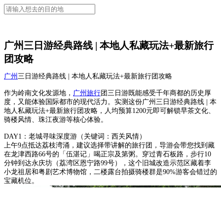
广州三日游经典路线 | 本地人私藏玩法+最新旅行
团攻略
广州
三日游经典路线 | 本地人私藏玩法+最新旅行团攻略
作为岭南文化发源地，
广州旅行
团三日游既能感受千年商都的历史厚
度，又能体验国际都市的现代活力。实测这份广州三日游经典路线 | 本
地人私藏玩法+最新旅行团攻略，人均预算1200元即可解锁早茶文化、
骑楼风情、珠江夜游等核心体验。
DAY1：老城寻味深度游（关键词：西关风情）
上午9点抵达荔枝湾涌，建议选择带讲解的旅行团，导游会带您找到藏
在龙津西路66号的「伍湛记」喝正宗及第粥。穿过青石板路，步行10
分钟到达永庆坊（荔湾区恩宁路99号），这个旧城改造示范区藏着李
小龙祖居和粤剧艺术博物馆，二楼露台拍摄骑楼群是90%游客会错过的
宝藏机位。