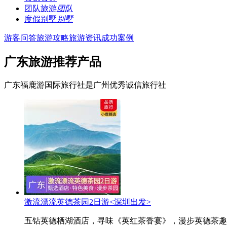
团队旅游
团队
度假别墅
别墅
游客问答
旅游攻略
旅游资讯
成功案例
广东旅游推荐产品
广东福鹿游国际旅行社是广州优秀诚信旅行社
激流漂流英德茶园2日游<深圳出发>
五钻英德栖湖酒店，寻味《英红茶香宴》，漫步英德茶趣