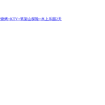
营烧烤+KTV+笔架山探险+水上乐园2天