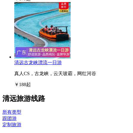
清远古龙峡漂流一日游
真人CS，古龙峡，云天玻霸，网红河谷
￥
188
起
清远旅游线路
所有类型
跟团游
定制旅游