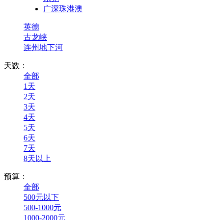
广深珠港澳
英德
古龙峡
连州地下河
天数：
全部
1天
2天
3天
4天
5天
6天
7天
8天以上
预算：
全部
500元以下
500-1000元
1000-2000元