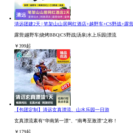
清远团建2天 | 笔架山山居网红酒店+越野车+CS野战+露
露营|越野车|烧烤BBQ|CS野战|汤泉|水上乐园|漂流
￥
399
起
【包团定制】清远玄真漂流、山水乐园一日游
玄真漂流素有“华南第一漂”、“南粤至激漂”之称！
￥
179
起