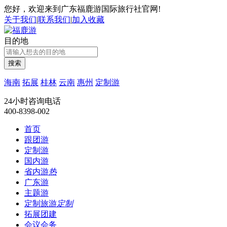
您好，欢迎来到广东福鹿游国际旅行社官网!
关于我们
|
联系我们
|
加入收藏
目的地
搜索
海南
拓展
桂林
云南
惠州
定制游
24小时咨询电话
400-8398-002
首页
跟团游
定制游
国内游
省内游
热
广东游
主题游
定制旅游
定制
拓展团建
会议会务