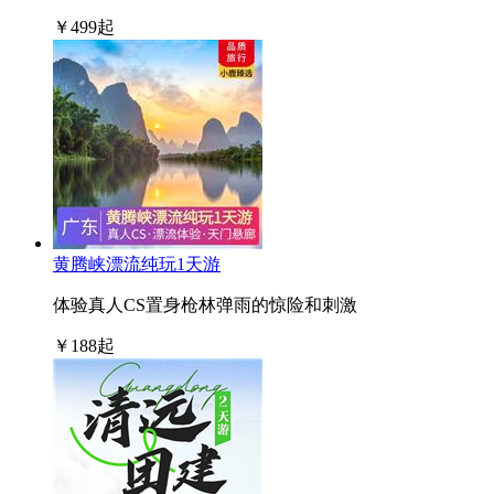
￥
499
起
黄腾峡漂流纯玩1天游
体验真人CS置身枪林弹雨的惊险和刺激
￥
188
起