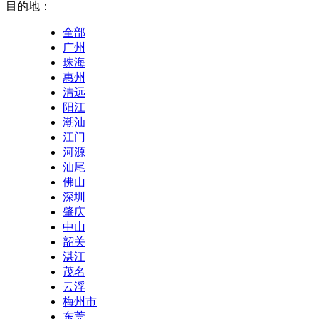
目的地：
全部
广州
珠海
惠州
清远
阳江
潮汕
江门
河源
汕尾
佛山
深圳
肇庆
中山
韶关
湛江
茂名
云浮
梅州市
东莞