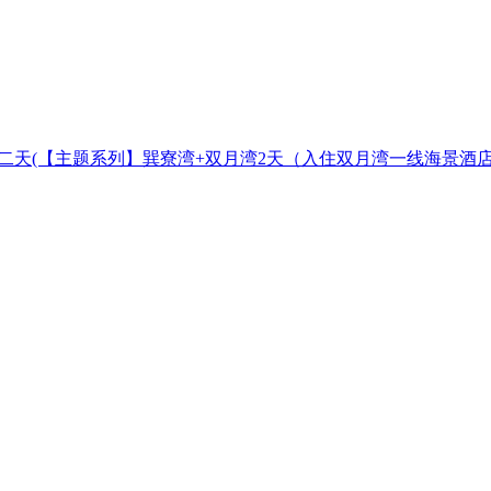
二天
(【主题系列】巽寮湾+双月湾2天（入住双月湾一线海景酒店