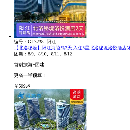
编号：GL3238 | 阳江
【北洛秘境】阳江海陵岛2天 入住5星北洛秘境洛悦酒店
团期：8/9、8/10、8/11、8/12
首创旅游+团建
更省一半预算！
￥
599
起