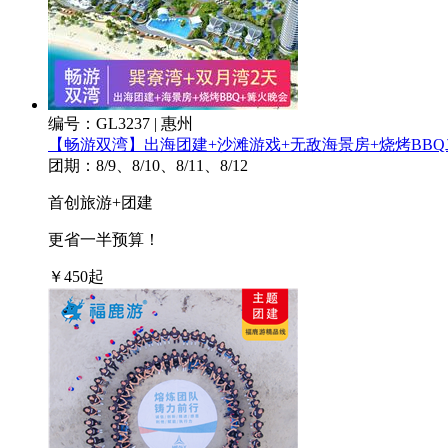
编号：GL3237 | 惠州
【畅游双湾】出海团建+沙滩游戏+无敌海景房+烧烤BBQ
团期：8/9、8/10、8/11、8/12
首创旅游+团建
更省一半预算！
￥
450
起