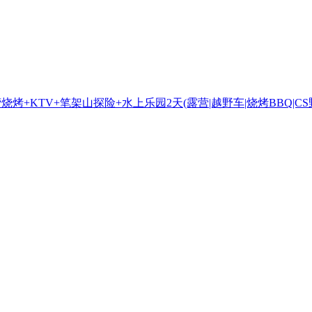
营烧烤+KTV+笔架山探险+水上乐园2天
(露营|越野车|烧烤BBQ|C