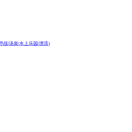
S野战|汤泉|水上乐园|漂流)