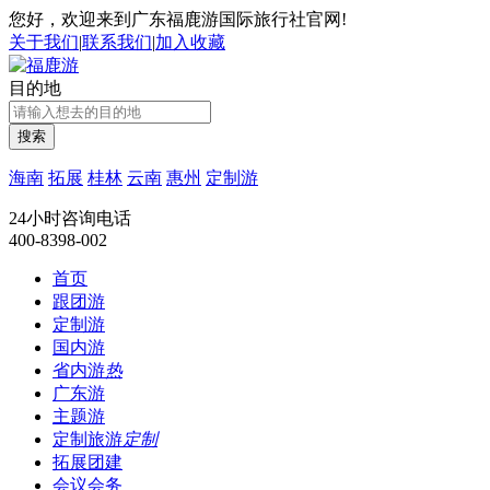
您好，欢迎来到广东福鹿游国际旅行社官网!
关于我们
|
联系我们
|
加入收藏
目的地
搜索
海南
拓展
桂林
云南
惠州
定制游
24小时咨询电话
400-8398-002
首页
跟团游
定制游
国内游
省内游
热
广东游
主题游
定制旅游
定制
拓展团建
会议会务