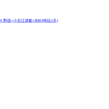
S 野战+小北江游船+BBQ纯玩2天)