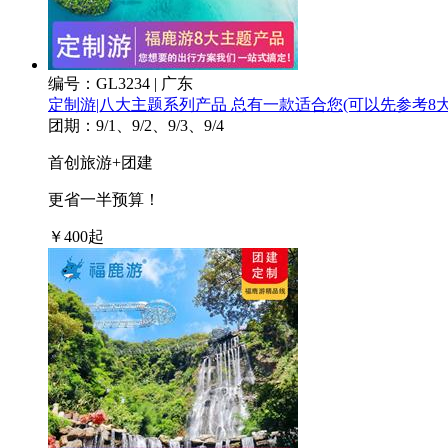
编号：GL3234 | 广东
定制游|八大主题系列产品 总有一款适合您
(可以先参考
团期：9/1、9/2、9/3、9/4
首创旅游+团建
更省一半预算！
￥
400
起