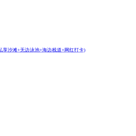
(私享沙滩+无边泳池+海边栈道+网红打卡)