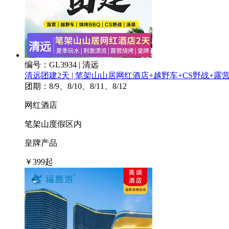
编号：GL3934 | 清远
清远团建2天 | 笔架山山居网红酒店+越野车+CS野战+露
团期：8/9、8/10、8/11、8/12
网红酒店
笔架山度假区内
皇牌产品
￥
399
起