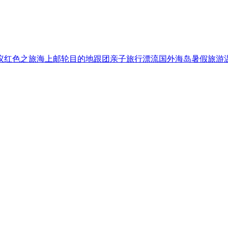
议
红色之旅
海上邮轮
目的地跟团
亲子旅行
漂流
国外海岛
暑假旅游