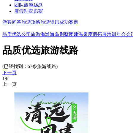
团队旅游
团队
度假别墅
别墅
游客问答
旅游攻略
旅游资讯
成功案例
品质优选
公司旅游
海滩海岛
别墅团建
温泉度假
拓展培训
年会会
品质优选旅游线路
(已经找到：
67
条旅游线路)
下一页
1
/6
上一页