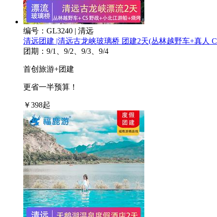
编号：GL3240 | 清远
清远团建 |清远古龙峡玻璃桥 团建2天
(丛林越野车+真人 C
团期：9/1、9/2、9/3、9/4
首创旅游+团建
更省一半预算！
￥
398
起