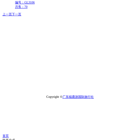
编号：GL3106
月售：70
上一页
下一页
Copyright ©
广东福鹿游国际旅行社
首页