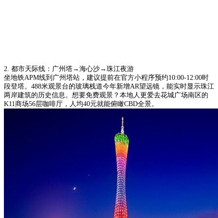
2. 都市天际线：广州塔→海心沙→珠江夜游
坐地铁APM线到广州塔站，建议提前在官方小程序预约10:00-12:00时
段登塔。488米观景台的玻璃栈道今年新增AR望远镜，能实时显示珠江
两岸建筑的历史信息。想要免费观景？本地人更爱去花城广场南区的
K11商场56层咖啡厅，人均40元就能俯瞰CBD全景。