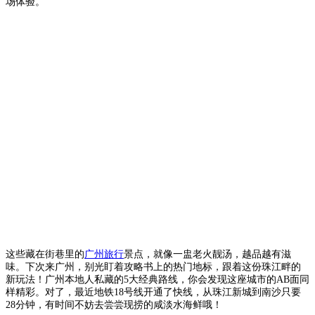
场体验。
这些藏在街巷里的
广州旅行
景点，就像一盅老火靓汤，越品越有滋
味。下次来广州，别光盯着攻略书上的热门地标，跟着这份珠江畔的
新玩法！广州本地人私藏的5大经典路线，你会发现这座城市的AB面同
样精彩。对了，最近地铁18号线开通了快线，从珠江新城到南沙只要
28分钟，有时间不妨去尝尝现捞的咸淡水海鲜哦！