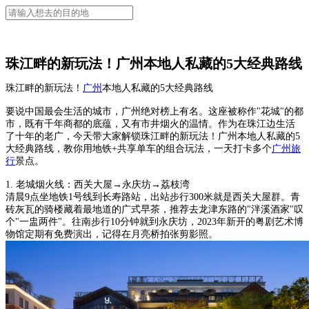
珠江畔的新玩法！广州本地人私藏的5大经典路线
珠江畔的新玩法！
广州
本地人私藏的5大经典路线
要说中国最会生活的城市，广州绝对榜上有名。这座被称作"花城"的都
市，既有千年商都的底蕴，又有市井烟火的温情。作为在珠江边生活
了十年的老广，今天带大家解锁珠江畔的新玩法！广州本地人私藏的5
大经典路线，教你用地铁+共享单车的组合玩法，一天打卡多个
广州旅
行
景点。
1. 老城烟火线：西关大屋→永庆坊→荔枝湾
清晨9点坐地铁1号线到长寿路站，出站步行300米就是西关大屋群。青
砖灰瓦的骑楼藏着最地道的广式早茶，推荐去龙津东路的"泮溪酒家"叹
个"一盅两件"。往南步行10分钟就到永庆坊，2023年新开的粤剧艺术博
物馆定期有免费演出，记得在月亮桥拍张剪影照。