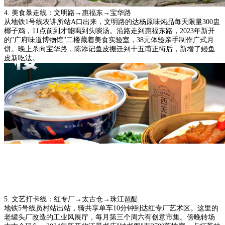
4. 美食暴走线：文明路→惠福东→宝华路
从地铁1号线农讲所站A口出来，文明路的达杨原味炖品每天限量300盅
椰子鸡，11点前到才能喝到头啖汤。沿路走到惠福东路，2023年新开
的"广府味道博物馆"二楼藏着美食实验室，38元体验亲手制作广式月
饼。晚上杀向宝华路，陈添记鱼皮搬迁到十五甫正街后，新增了鳗鱼
皮新吃法。
5. 文艺打卡线：红专厂→太古仓→珠江琶醍
地铁5号线员村站出站，骑共享单车10分钟到达红专厂艺术区。这里的
老罐头厂改造的工业风展厅，每月第三个周六有创意市集。傍晚转场