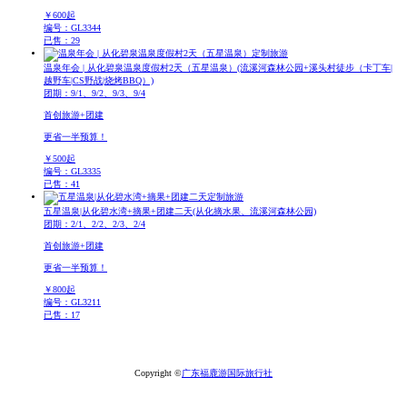
￥
600
起
编号：GL3344
已售：29
定制旅游
温泉年会 | 从化碧泉温泉度假村2天（五星温泉）
(流溪河森林公园+溪头村徒步（卡丁车|
越野车|CS野战|烧烤BBQ）)
团期：9/1、9/2、9/3、9/4
首创旅游+团建
更省一半预算！
￥
500
起
编号：GL3335
已售：41
定制旅游
五星温泉|从化碧水湾+摘果+团建二天
(从化摘水果、流溪河森林公园)
团期：2/1、2/2、2/3、2/4
首创旅游+团建
更省一半预算！
￥
800
起
编号：GL3211
已售：17
Copyright ©
广东福鹿游国际旅行社