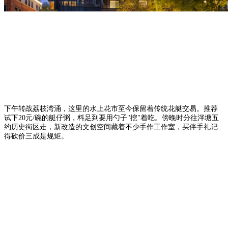
下午转战荔枝湾涌，这里的水上花市至今保留着传统花艇交易。推荐
试下20元/碗的艇仔粥，料足到要用勺子"挖"着吃。傍晚时分往泮塘五
约历史街区走，新改造的文创空间藏着不少手作工作室，买伴手礼记
得砍价三成是规矩。