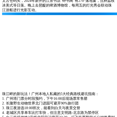
太古仓码头，2024年新开的江景书店"钟书阁"有270°落地窗，点杯荔枝
冰美式等日落。晚上去琶醍的啤酒博物馆，每周五的灯光秀会联动珠
江游船进行光影互动。
珠江畔的新玩法！广州本地人私藏的5大经典路线避坑指南：
1. 广州塔门票分时段预约，下午16:00后现场票常售罄
2. 长隆野生动物世界北门进园可避开90%旅行团
3. 珠江夜游选18:00班次，能看到白天与夜景交替
4. 老城区共享单车比打车快，但注意文明路-北京路为禁停区