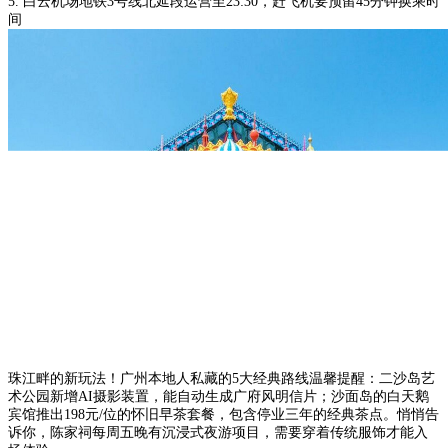
5. 白云机场地铁3号线北延段运营至23:30，赶飞机要预留45分钟换乘时
间
珠江畔的新玩法！广州本地人私藏的5大经典路线温馨提醒：二沙岛艺
术公园新增AI摄影装置，能自动生成广府风明信片；沙面岛的白天鹅
宾馆推出198元/位的怀旧早茶套餐，包含停业三年的经典茶点。悄悄告
诉你，陈家祠每周五晚有沉浸式夜游项目，需要穿着传统服饰才能入