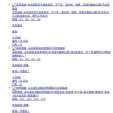
定制
旅游
五星温泉| 从化碧泉空中温泉酒店、卡丁车、溪头村、摘果、流溪河森林公园2天
(丰富员
工们的业余生活，调节工作压力)
团期：9/1、9/2、9/3、9/4
五星酒店
温泉
￥
500
起
编号：GL3208
已售：53
定制旅游
温泉团建 | 从化财富温泉度假村2天
(流溪河森林公园+溪头村徒步（卡丁车|越野车|CS野战|
烧烤BBQ）)
团期：6/1、6/2、6/3、6/4
首创旅游+团建
更省一半预算！
￥
480
起
编号：GL3343
已售：35
定制旅游
别墅团建 | 从化居礼润园别墅团建2天
(花园泳池+温泉池+KTV室+炭火烧烤+麻将室+茶室
+超大会议室+观景露台)
团期：12/1、12/2、12/3、12/4
首创旅游+团建
更省一半预算！