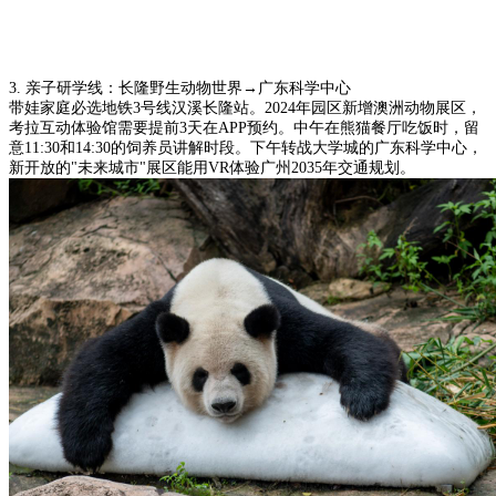
3. 亲子研学线：长隆野生动物世界→广东科学中心
带娃家庭必选地铁3号线汉溪长隆站。2024年园区新增澳洲动物展区，
考拉互动体验馆需要提前3天在APP预约。中午在熊猫餐厅吃饭时，留
意11:30和14:30的饲养员讲解时段。下午转战大学城的广东科学中心，
新开放的"未来城市"展区能用VR体验广州2035年交通规划。