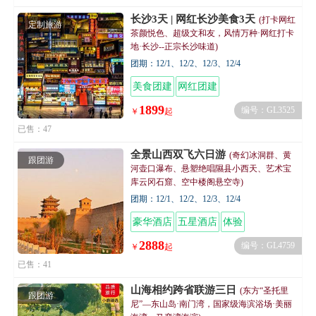
长沙3天 | 网红长沙美食3天
(打卡网红
定制旅游
茶颜悦色、超级文和友，风情万种·网红打卡
地·长沙--正宗长沙味道)
团期：12/1、12/2、12/3、12/4
美食团建
网红团建
1899
编号：GL3525
￥
起
已售：47
全景山西双飞六日游
(奇幻冰洞群、黄
跟团游
河壶口瀑布、悬塑绝唱隰县小西天、艺术宝
库云冈石窟、空中楼阁悬空寺)
团期：12/1、12/2、12/3、12/4
豪华酒店
五星酒店
体验
2888
编号：GL4759
￥
起
已售：41
山海相约跨省联游三日
(东方“圣托里
跟团游
尼”—东山岛·南门湾，国家级海滨浴场·美丽