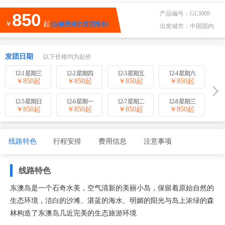
850
产品编号：
GL3009
￥
起
(仅接受独立成团报名)
出发城市：
中国国内
发团日期
以下价格均为起价
12-1 星期三
12-2 星期四
12-3 星期五
12-4 星期六
￥
850
起
￥
850
起
￥
850
起
￥
850
起
12-5 星期日
12-6 星期一
12-7 星期二
12-8 星期三
￥
850
起
￥
850
起
￥
850
起
￥
850
起
线路特色
行程安排
费用信息
注意事项
线路特色
东澳岛是一个石奇水美，空气清新的美丽小岛，保留着原始自然的
生态环境，洁白的沙滩、湛蓝的海水、明媚的阳光与岛上浓绿的森
林构造了东澳岛几近完美的生态旅游环境