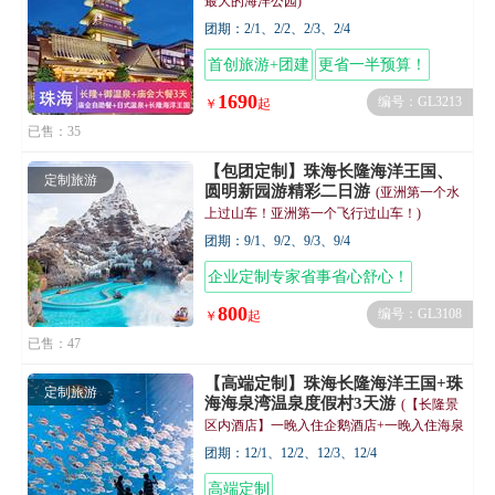
最大的海洋公园)
团期：2/1、2/2、2/3、2/4
首创旅游+团建
更省一半预算！
1690
编号：GL3213
￥
起
已售：35
【包团定制】珠海长隆海洋王国、
定制旅游
圆明新园游精彩二日游
(亚洲第一个水
上过山车！亚洲第一个飞行过山车！)
团期：9/1、9/2、9/3、9/4
企业定制专家省事省心舒心！
800
编号：GL3108
￥
起
已售：47
【高端定制】珠海长隆海洋王国+珠
定制旅游
海海泉湾温泉度假村3天游
(【长隆景
区内酒店】一晚入住企鹅酒店+一晚入住海泉
湾温泉酒店)
团期：12/1、12/2、12/3、12/4
高端定制