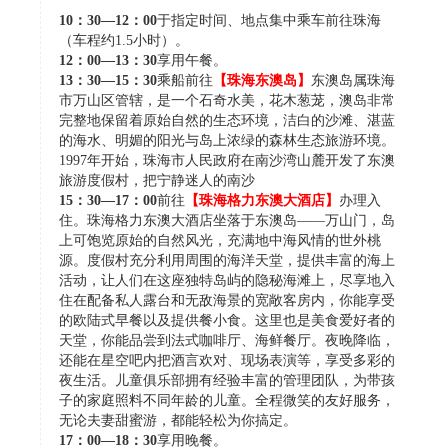
10：30—12：00
于指定时间、地点集中乘车前往珠海
（车程约1.5小时）。
12：00—13：30
享用午餐。
13：30—15：30
乘船前往
【珠海东澳岛】
东澳岛属珠海
市万山区管辖，是一个石奇水美，花木葱茏，澳岛非常
完整地保留着原始自然的生态环境，洁白的沙滩、湛蓝
的海水、明媚的阳光与岛上浓绿的森林生态旅游环境。
1997年开始，珠海市人民政府在南沙湾山麓开发了东澳
旅游度假村，把宁静迷人的南沙
15：30—17：00
前往
【珠海格力东澳大酒店】
办理入
住。珠海格力东澳大酒店坐落于东澳岛——万山门，岛
上可饱览原始的自然风光，充满地中海风情的世外桃
源。度假村充分利用周围的海洋天堂，提供丰富的海上
活动，让人们在这座独特岛屿的隐秘海滩上，尽享地入
住在配备私人露台和无敌海景的宽敞客房内，你能享受
的欧陆式早餐以及提供餐小食。这里也是美食爱好者的
天堂，你能品尝到法式咖啡厅、海鲜餐厅。夜晚降临，
还能在星空吧内把酒言欢对、现场表演等，享受多彩的
夜生活。儿童俱乐部拥有经验丰富的管理团队，为带孩
子的家庭照料不同年龄的儿童。全程微笑的友好服务，
无论夫妻甜蜜游，都能轻松为你搞定。
17：00—18：30
享用晚餐。