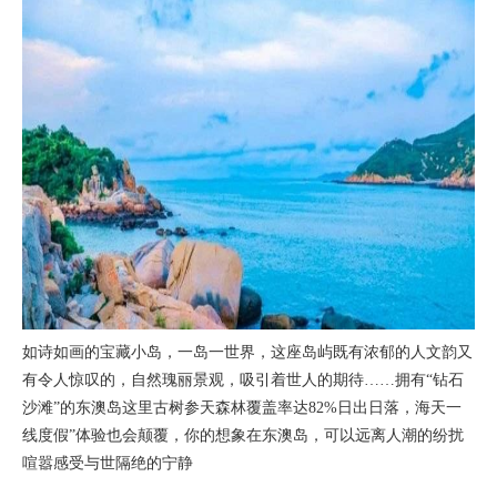
如诗如画的宝藏小岛，一岛一世界，这座岛屿既有浓郁的人文韵又
有令人惊叹的，自然瑰丽景观，吸引着世人的期待……拥有“钻石
沙滩”的东澳岛这里古树参天森林覆盖率达82%日出日落，海天一
线
度假”体验也会颠覆，
你的想象在东澳岛，可以远离人潮的纷扰
喧嚣感受与世隔绝的宁静