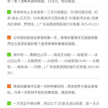
荐！看了攻略有圆明新园、日月贝、情侣路这...
珠海本地人实名推荐！三天行程建议：D1情侣路沿线（灯
塔-渔女-日月贝）D2长隆海洋王国玩整天 D3唐家湾古镇+淇澳
岛红树林。野狸岛...[ 广东福鹿游国际旅行社客服 2025-03-23 ]
公司组织旅游去珠海长隆一天，珠海长隆海洋王国游览顺
序怎么安排比较好呢？急求珠海长隆最佳游园...
海牛馆——鹦鹉过山车——海底互动船——鲸鲨馆——冰
山过山车——北极熊馆——白鲸馆——白鲸剧场14:00——企鹅
馆——鳐鱼池——河狸...[ 广东福鹿游国际旅行社客服 2021-06-
20 ]
珠海长隆海洋王国一天时间够玩吗，周末想带小孩去珠海
玩，只有一天时间不想住长隆里面，酒店价格...
一天肯定不够玩啊，所以订了2日多次进出的票。第一天主