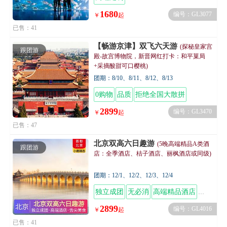
1680
编号：GL3077
￥
起
已售：41
【畅游京津】双飞六天游
(探秘皇家宫
跟团游
殿-故宫博物院，新晋网红打卡：和平菓局
+采摘酸甜可口樱桃)
团期：8/10、8/11、8/12、8/13
0购物
品质
拒绝全国大散拼
2899
编号：GL3470
￥
起
已售：47
北京双高六日趣游
(5晚高端精品A类酒
跟团游
店：全季酒店、桔子酒店、丽枫酒店或同级)
团期：12/1、12/2、12/3、12/4
独立成团
无必消
高端精品酒店
舌尖美
2899
编号：GL4016
￥
起
已售：41