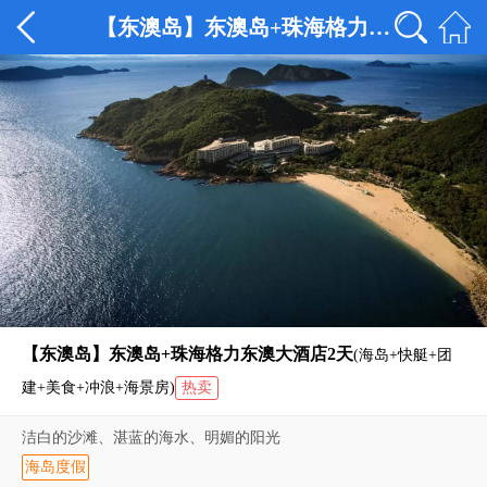
【东澳岛】东澳岛+珠海格力东澳大酒店2天
【东澳岛】东澳岛+珠海格力东澳大酒店2天
(海岛+快艇+团
建+美食+冲浪+海景房)
热卖
洁白的沙滩、湛蓝的海水、明媚的阳光
海岛度假