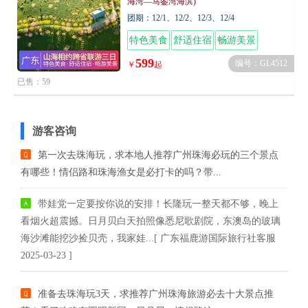
海湾—马銮湾海滨)
团期：12/1、12/2、12/3、12/4
特色美食
舒适住宿
畅游美景
599
编号：GL4512
￥
起
已售：59
游客咨询
第一次去珠海玩，求本地人推荐广州珠海必玩的三个景点
有哪些！情侣路和珠海渔女是必打卡的吗？带...
带娃党一定要按你说的安排！长隆玩一整天都不够，晚上
看烟火超震撼。日月贝白天拍照像悉尼歌剧院，东澳岛的玻璃
海沙滩能挖沙捡贝壳，我家娃...[ 广东福鹿游国际旅行社客服
2025-03-23 ]
准备去珠海玩3天，求推荐广州珠海旅游必去十大景点推