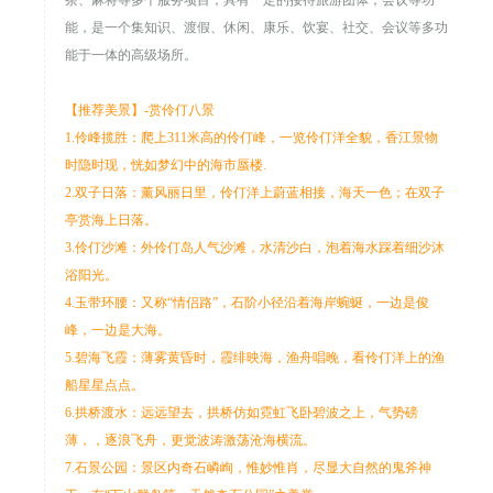
茶、麻将等多个服务项目，具有一定的接待旅游团体，会议等功
能，是一个集知识、渡假、休闲、康乐、饮宴、社交、会议等多功
能于一体的高级场所。
【推荐美景】-赏伶仃八景
1.伶峰揽胜：爬上311米高的伶仃峰，一览伶仃洋全貌，香江景物
时隐时现，恍如梦幻中的海市蜃楼.
2.双子日落：薰风丽日里，伶仃洋上蔚蓝相接，海天一色；在双子
亭赏海上日落。
3.伶仃沙滩：外伶仃岛人气沙滩，水清沙白，泡着海水踩着细沙沐
浴阳光。
4.玉带环腰：又称“情侣路”，石阶小径沿着海岸蜿蜒，一边是俊
峰，一边是大海。
5.碧海飞霞：薄雾黄昏时，霞绯映海，渔舟唱晚，看伶仃洋上的渔
船星星点点。
6.拱桥渡水：远远望去，拱桥仿如霓虹飞卧碧波之上，气势磅
薄，，逐浪飞舟，更觉波涛激荡沧海横流。
7.石景公园：景区内奇石嶙峋，惟妙惟肖，尽显大自然的鬼斧神