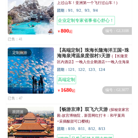
上过山车！亚洲第一个飞行过山车！)
团期：9/1、9/2、9/3、9/4
企业定制专家省事省心舒心！
800
编号：GL3108
￥
起
已售：41
【高端定制】珠海长隆海洋王国+珠
定制旅游
海海泉湾温泉度假村3天游
(【长隆景
区内酒店】一晚入住企鹅酒店+一晚入住海泉
湾温泉酒店)
团期：12/1、12/2、12/3、12/4
高端定制
1680
编号：GL3077
￥
起
已售：47
【畅游京津】双飞六天游
(探秘皇家宫
跟团游
殿-故宫博物院，新晋网红打卡：和平菓局
+采摘酸甜可口樱桃)
团期：8/10、8/11、8/12、8/13