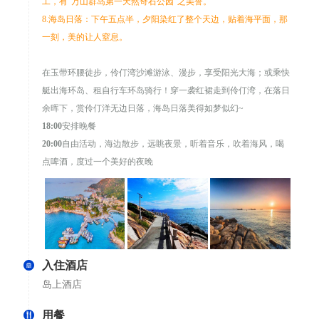
工，有“万山群岛第一天然奇石公园”之美誉。
8.海岛日落：下午五点半，夕阳染红了整个天边，贴着海平面，那
一刻，美的让人窒息。
在玉带环腰徒步，伶仃湾沙滩游泳、漫步，享受阳光大海；或乘快
艇出海环岛、租自行车环岛骑行！穿一袭红裙走到伶仃湾，在落日
余晖下，赏伶仃洋无边日落，海岛日落美得如梦似幻~
18:00
安排晚餐
20:00
自由活动，海边散步，远眺夜景，听着音乐，吹着海风，喝
点啤酒，度过一个美好的夜晚
入住酒店
岛上酒店
用餐