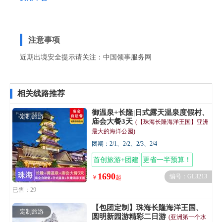
注意事项
近期出境安全提示请关注：
中国领事服务网
相关线路推荐
御温泉+长隆|日式露天温泉度假村、
定制旅游
庙会大餐3天
(【珠海长隆海洋王国】亚洲
最大的海洋公园)
团期：2/1、2/2、2/3、2/4
首创旅游+团建
更省一半预算！
1690
编号：GL3213
￥
起
已售：29
【包团定制】珠海长隆海洋王国、
定制旅游
圆明新园游精彩二日游
(亚洲第一个水