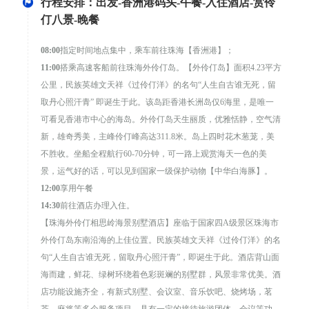
行程安排：出发-香洲港码头-午餐-入住酒店-赏伶
仃八景-晚餐
08:00
指定时间地点集中，乘车前往珠海【香洲港】；
11:00
搭乘高速客船前往珠海外伶仃岛。【外伶仃岛】面积4.23平方
公里，民族英雄文天祥《过伶仃洋》的名句“人生自古谁无死，留
取丹心照汗青” 即诞生于此。该岛距香港长洲岛仅6海里，是唯一
可看见香港市中心的海岛。外伶仃岛天生丽质，优雅恬静，空气清
新，雄奇秀美，主峰伶仃峰高达311.8米。岛上四时花木葱茏，美
不胜收。坐船全程航行60-70分钟，可一路上观赏海天一色的美
景，运气好的话，可以见到国家一级保护动物【中华白海豚】。
12:00
享用午餐
14:30
前往酒店办理入住。
【珠海外伶仃相思岭海景别墅酒店】座临于国家四A级景区珠海市
外伶仃岛东南沿海的上佳位置。民族英雄文天祥《过伶仃洋》的名
句“人生自古谁无死，留取丹心照汗青”，即诞生于此。酒店背山面
海而建，鲜花、绿树环绕着色彩斑斓的别墅群，风景非常优美。酒
店功能设施齐全，有新式别墅、会议室、音乐饮吧、烧烤场，茗