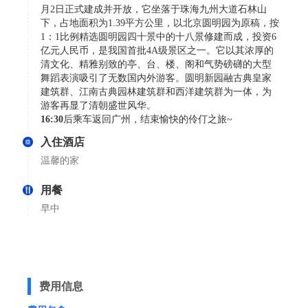
月2日正式建成并开放，它坐落于珠海九州大道石林山
下，占地面积为1.39平方公里，以北京圆明园为原稿，按
1：1比例精选圆明园四十景中的十八景修建而成，投资6
亿元人民币，是我国首批4A级景区之一。它以其浓厚的
清文化、精雅别致的亭、台、楼、阁和气势磅礴的大型
舞蹈表演吸引了无数国内外游客。圆明新园融古典皇家
建筑群、江南古典园林建筑群和西洋建筑群为一体，为
游客再显了清朝盛世风华。
16:30
后乘车返回广州，结束愉快的伶仃之旅~
入住酒店
温馨的家
用餐
早中
费用信息