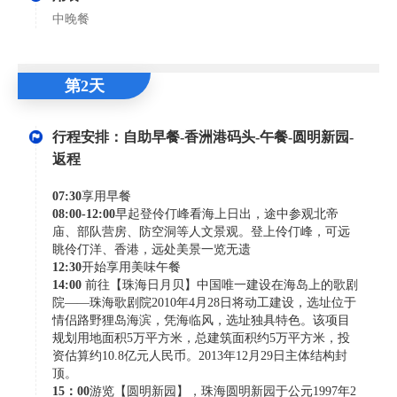
中晚餐
第2天
行程安排：自助早餐-香洲港码头-午餐-圆明新园-
返程
07:30
享用早餐
08:00-12:00
早起登伶仃峰看海上日出，途中参观北帝
庙、部队营房、防空洞等人文景观。登上伶仃峰，可远
眺伶仃洋、香港，远处美景一览无遗
12:30
开始享用美味午餐
14:00
前往【珠海日月贝】中国唯一建设在海岛上的歌剧
院——珠海歌剧院2010年4月28日将动工建设，选址位于
情侣路野狸岛海滨，凭海临风，选址独具特色。该项目
规划用地面积5万平方米，总建筑面积约5万平方米，投
资估算约10.8亿元人民币。2013年12月29日主体结构封
顶。
15：00
游览【圆明新园】，珠海圆明新园于公元1997年2