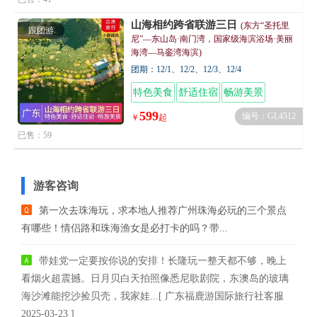
山海相约跨省联游三日
(东方“圣托里
跟团游
尼”—东山岛·南门湾，国家级海滨浴场·美丽
海湾—马銮湾海滨)
团期：12/1、12/2、12/3、12/4
特色美食
舒适住宿
畅游美景
599
编号：GL4512
￥
起
已售：59
游客咨询
第一次去珠海玩，求本地人推荐广州珠海必玩的三个景点
有哪些！情侣路和珠海渔女是必打卡的吗？带...
带娃党一定要按你说的安排！长隆玩一整天都不够，晚上
看烟火超震撼。日月贝白天拍照像悉尼歌剧院，东澳岛的玻璃
海沙滩能挖沙捡贝壳，我家娃...[ 广东福鹿游国际旅行社客服
2025-03-23 ]