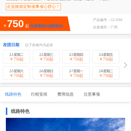
企业旅游定制省事省心舒心！
750
产品编号：
GL3104
￥
起
(仅接受独立成团报名)
出发城市：
广州
发团日期
以下价格均为起价
2-1 星期二
2-2 星期三
2-3 星期四
2-4 星期五
￥
750
起
￥
750
起
￥
750
起
￥
750
起
2-5 星期六
2-6 星期日
2-7 星期一
2-8 星期二
￥
750
起
￥
750
起
￥
750
起
￥
750
起
线路特色
行程安排
费用信息
注意事项
线路特色