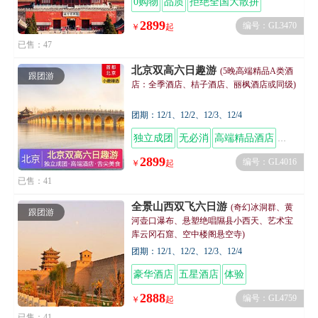
0购物
品质
拒绝全国大散拼
2899
编号：GL3470
￥
起
已售：47
北京双高六日趣游
(5晚高端精品A类酒
跟团游
店：全季酒店、桔子酒店、丽枫酒店或同级)
团期：12/1、12/2、12/3、12/4
独立成团
无必消
高端精品酒店
舌尖美
2899
编号：GL4016
￥
起
已售：41
全景山西双飞六日游
(奇幻冰洞群、黄
跟团游
河壶口瀑布、悬塑绝唱隰县小西天、艺术宝
库云冈石窟、空中楼阁悬空寺)
团期：12/1、12/2、12/3、12/4
豪华酒店
五星酒店
体验
2888
编号：GL4759
￥
起
已售：41