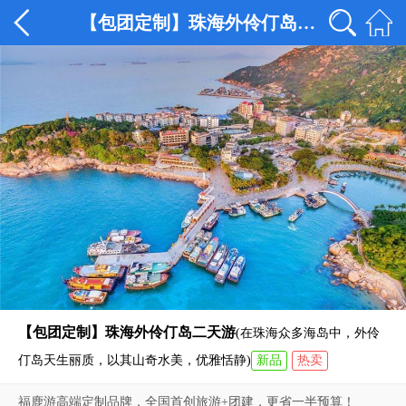
【包团定制】珠海外伶仃岛二天游
【包团定制】珠海外伶仃岛二天游
(在珠海众多海岛中，外伶
仃岛天生丽质，以其山奇水美，优雅恬静)
新品
热卖
福鹿游高端定制品牌，全国首创旅游+团建，更省一半预算！