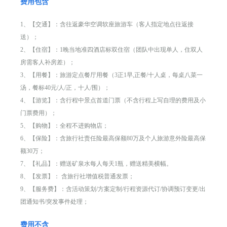
费用包含
1、【交通】：含往返豪华空调软座旅游车（客人指定地点往返接
送）；
2、【住宿】：1晚当地准四酒店标双住宿（团队中出现单人，住双人
房需客人补房差）；
3、【用餐】：旅游定点餐厅用餐（3正1早,正餐/十人桌，每桌八菜一
汤，餐标40元/人/正，十人/围）；
4、【游览】：含行程中景点首道门票（不含行程上写自理的费用及小
门票费用）；
5、【购物】：全程不进购物店；
6、【保险】：含旅行社责任险最高保额80万及个人旅游意外险最高保
额30万；
7、【礼品】：赠送矿泉水每人每天1瓶，赠送精美横幅。
8、【发票】： 含旅行社增值税普通发票；
9、【服务费】：含活动策划/方案定制/行程资源代订/协调预订变更/出
团通知书/突发事件处理；
费用不含