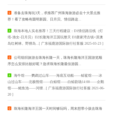
准备去珠海玩3天，求推荐广州珠海旅游必去十大景点推
荐！看了攻略有圆明新园、日月贝、情侣路这...
珠海本地人实名推荐！三天行程建议：D1情侣路沿线（灯
塔-渔女-日月贝）D2长隆海洋王国玩整天 D3唐家湾古镇+淇澳
岛红树林。野狸岛...[ 广东福鹿游国际旅行社客服 2025-03-23 ]
公司组织旅游去珠海长隆一天，珠海长隆海洋王国游览顺
序怎么安排比较好呢？急求珠海长隆最佳游园...
海牛馆——鹦鹉过山车——海底互动船——鲸鲨馆——冰
山过山车——北极熊馆——白鲸馆——白鲸剧场14:00——企鹅
馆——鳐鱼池——河狸...[ 广东福鹿游国际旅行社客服 2021-06-
20 ]
珠海长隆海洋王国一天时间够玩吗，周末想带小孩去珠海