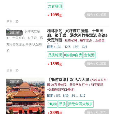
龙脊梯田
1099
编号：GL4755
￥
起
已售：35
桂林阳朔 | 兴坪漓江游船、十里画
跟团游
廊、银子岩、遇龙河竹筏漂流 高铁3
天定制游
(包团定制，精华景点，五星住
宿，经典行程)
团期：12/1、12/2、12/3、12/4
品质纯玩
0购物0自费
定制游
1599
编号：GL3358
￥
起
已售：35
【畅游京津】双飞六天游
(探秘皇家宫
跟团游
殿-故宫博物院，新晋网红打卡：和平菓局
+采摘酸甜可口樱桃)
团期：8/9、8/10、8/11、8/12
0购物
品质
拒绝全国大散拼
2899
编号：GL3470
￥
起