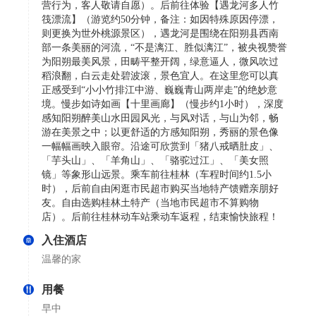
营行为，客人敬请自愿）。后前往体验【遇龙河多人竹
筏漂流】（游览约50分钟，备注：如因特殊原因停漂，
则更换为世外桃源景区），遇龙河是围绕在阳朔县西南
部一条美丽的河流，“不是漓江、胜似漓江”，被央视赞誉
为阳朔最美风景，田畴平整开阔，绿意逼人，微风吹过
稻浪翻，白云走处碧波滚，景色宜人。在这里您可以真
正感受到“小小竹排江中游、巍巍青山两岸走”的绝妙意
境。慢步如诗如画【十里画廊】（慢步约1小时），深度
感知阳朔醉美山水田园风光，与风对话，与山为邻，畅
游在美景之中；以更舒适的方感知阳朔，秀丽的景色像
一幅幅画映入眼帘。沿途可欣赏到「猪八戒晒肚皮」、
「芋头山」、「羊角山」、「骆驼过江」、「美女照
镜」等象形山远景。乘车前往桂林（车程时间约1.5小
时），后前自由闲逛市民超市购买当地特产馈赠亲朋好
友。自由选购桂林土特产（当地市民超市不算购物
店）。后前往桂林动车站乘动车返程，结束愉快旅程！
入住酒店
温馨的家
用餐
早中