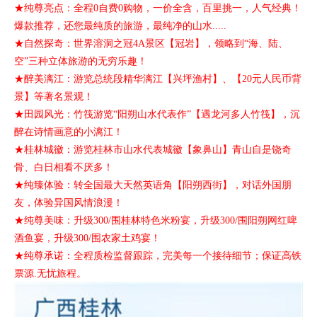
★纯尊亮点：全程0自费0购物，一价全含，百里挑一，人气经典！
爆款推荐，还您最纯质的旅游，最纯净的山水.....
★自然探奇：世界溶洞之冠4A景区【冠岩】，领略到“海、陆、
空”三种立体旅游的无穷乐趣！
★醉美漓江：游览总统段精华漓江【兴坪渔村】、【20元人民币背
景】等著名景观！
★田园风光：竹筏游览“阳朔山水代表作”【遇龙河多人竹筏】，沉
醉在诗情画意的小漓江！
★桂林城徽：游览桂林市山水代表城徽【象鼻山】青山自是饶奇
骨、白日相看不厌多！
★纯臻体验：转全国最大天然英语角【阳朔西街】，对话外国朋
友，体验异国风情浪漫！
★纯尊美味：升级300/围桂林特色米粉宴，升级300/围阳朔网红啤
酒鱼宴，升级300/围农家土鸡宴！
★纯尊承诺：全程质检监督跟踪，完美每一个接待细节；保证高铁
票源.无忧旅程。