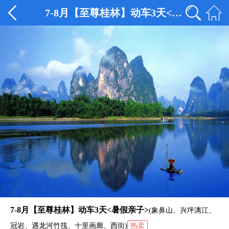
7-8月【至尊桂林】动车3天<暑假亲子>
7-8月【至尊桂林】动车3天<暑假亲子>
(象鼻山、兴坪漓江、
冠岩、遇龙河竹筏、十里画廊、西街)
热卖