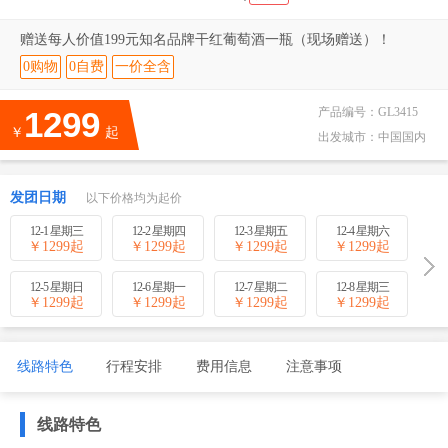
赠送每人价值199元知名品牌干红葡萄酒一瓶（现场赠送）！
0购物
0自费
一价全含
1299
产品编号：
GL3415
￥
起
出发城市：
中国国内
发团日期
以下价格均为起价
12-1 星期三
12-2 星期四
12-3 星期五
12-4 星期六
￥
1299
起
￥
1299
起
￥
1299
起
￥
1299
起
12-5 星期日
12-6 星期一
12-7 星期二
12-8 星期三
￥
1299
起
￥
1299
起
￥
1299
起
￥
1299
起
线路特色
行程安排
费用信息
注意事项
线路特色