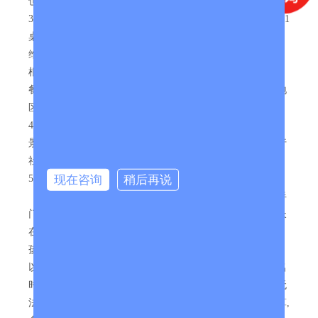
也纳或同级
3、【用餐】2早3正，正餐餐标30/人，小孩餐费减半；10人1
桌8菜一汤（不含酒水），人数增减时，菜量相应增减，但
维持餐标不变，整团少于6人退餐。（注：行程中的用餐会
根据动车班次时间作适当的调整,用餐数不变. 旅游团队用
餐，旅行社按承诺标准确保餐饮卫生及餐食数量，但不同地
区餐食口味有差异，不一定满足您的口味需求，敬请谅解）
4、【门票】行程内第一道景点首门票；（温馨提示：部分
景区内有请香和请太岁、拓画等活动，为景区项目，非旅行
社安排的购物点）
现在咨询
稍后再说
5、【儿童】6岁以下只含：半正餐、半早餐、车位、导服
（景点验票标准十分严格，若超高产生费用家长自理现补半
门票或全门票），不含往返高铁票（没座位）（超高由家长
在车上现补票，6岁以下免票不占座位，1个家长带1个小
孩；6岁至14岁儿童需自行车上补票（可能无座位），14岁
以上车站要求必须补全票，上车补票不保证有座位，或报名
时直接通过旅行社购买往返车票）。票量紧张时，旅行社无
法购买占座半票。（6岁以下小童结算；6岁至14岁中童结算,