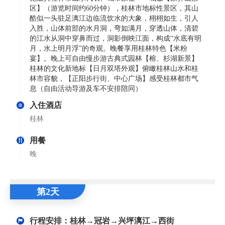
区】（游览时间约60分钟），桂林市地标性景区，其山
酷似一头驻足漓江边临流饮水的大象，栩栩如生，引人
入胜，山体前部的水月洞，弯如满月，穿透山体，清碧
的江水从洞中穿鼻而过，洞影倒映江面，构成“水底有明
月，水上明月浮”的奇观。晚餐享用桂林特色【米粉
宴】。晚上可自由慢步游古典式园林【榕、杉湖新景】
桂林的文化新地标【日月双塔外观】俯瞰桂林山水和桂
林市容貌，【正阳步行街、中心广场】感受桂林都市气
息（自由活动导游及车不安排陪同）
入住酒店
桂林
用餐
晚
第2天
行程安排：桂林→冠岩→兴坪漓江→西街