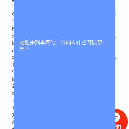
2、【住宿】全程入住双人标间；酒店住宿若出现单男单
女，客人须与其它同性客人同住，若不能服从旅行社安排或
旅行社无法安排的，客人须当地现补房差入住双人标间。
桂林当地四星参考酒店：惠林顿、城市便捷、骏怡、润东、
雅斯特、优程市政府店、锦怡、象山商务、华海、精途、北
欢迎来到本网站，请问有什么可以帮
桂、唯美四季、汉庭、智邦、晨龙氧吧、豪廷、凯利北站、
您？
26度或同级
阳朔当地四星参考酒店：粤乡、海宸、汉庭西街店、晶水鑫
潮、素朝优宿、公园度假、鸿泰假日、河岸竹林、万紫千
红、喆啡、君临、新月阁、水晶阁、港湾或同级
桂林当地五星参考酒店：天街国际、红璞礼遇、中隐国际、
帝凯国际、民丰国际、圣豪公馆、丽柏北站店、凯里亚德、
喀舍悦璟、惠林顿智尊、新滨、麗枫、金嗓子国际、金水
湾、宜尚或同级
阳朔当地五星参考酒店：画中乐、花筑、月光度假、铂漫、
梵泊、凯里亚德、碧玉国际、万丽花园、美豪、新西街、漓
遇悠宿、豪源、紫薇、象山国际、伴山居、你好、往来、维