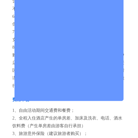
含：门票+往返半动车票+全餐+车位+导服，按穿鞋量身高,
不含自费门票）
6、【保险】含旅行社责任险，（不含旅游意外保险、航空
保险等，建议客人自行购买）
7、【导游】全程优秀导游讲解服务（散客团友不得要求男
女导游；自由活动期间不提供导游服务)
8、【购物】全程0购物， 0自费！（注：当地市民超市不算
购物店，敬请配合）。（温馨提示：不含景区内设立的景中
店、商店、过脚过路店，以及公路边设立的洗手间店）对景
区内设立的商店、路店，请游客三思、如需购买或食用敬请
谨慎，不做进店范畴。如自行购买商品如出现质量问题，旅
行社不承担任何责任。
费用不含
1、自由活动期间交通费和餐费；
2、全程入住酒店产生的单房差、加床及洗衣、电话、酒水
饮料费（产生单房差由游客自行承担）
3、旅游意外保险（建议旅游者购买）；