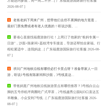
才能进内参观，周一周二不开...[ 广东福鹿游国际旅行社客服
2026-08-07 ]
老爸老妈下周来广州，想带他们去些不累脚的地方逛逛，
最好门票免费或者有老人优惠的！听说沙面、...
要省心直接找福鹿游旅行社！上周订了他家的“爸妈专属一
日游”，沙面+陈家祠+荔枝湾专车接送，导游还帮拍全家福。行
程松紧适中，连我妈这...[ 广东福鹿游国际旅行社客服 2026-08-
07 ]
求问广州地铁沿线有哪些必打卡景点呀？准备带家人一日
游，听说1号线有陈家祠和沙面，3号线直达...
带爸妈逛广州地铁沿线旅游景点有哪些推荐？3号线白云山
脚的五号停机坪商圈吃广式早茶，2号线越秀公园站D口直达五
羊雕像。小众安利7号线...[ 广东福鹿游国际旅行社客服 2026-
08-07 ]