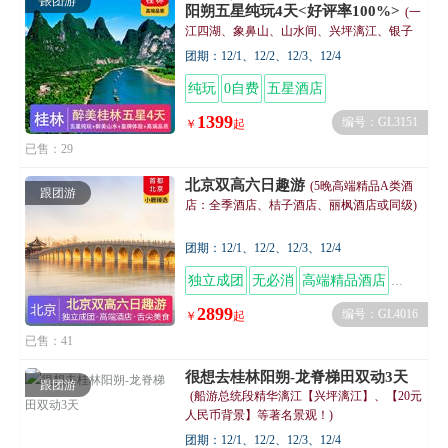
跟团游
阳朔五星纯玩4天<好评率100%>
(一
江四湖、象鼻山、山水间、兴坪漓江、银子
岩、遇龙河竹筏漂流、 香草森林、阳朔西街
团期：12/1、12/2、12/3、12/4
动车4天)
纯玩
0自费
五星酒店
1399
编号：GL3151
￥
起
已售：29
北京双高六日趣游
(5晚高端精品A类酒
跟团游
店：全季酒店、桔子酒店、丽枫酒店或同级)
团期：12/1、12/2、12/3、12/4
独立成团
无必消
高端精品酒店
舌尖美
2899
编号：GL4016
￥
起
已售：41
很想去桂林阳朔-龙脊梯田双动3天
跟团游
(船游总统段精华漓江【兴坪漓江】、【20元
人民币背景】等著名景观！)
团期：12/1、12/2、12/3、12/4