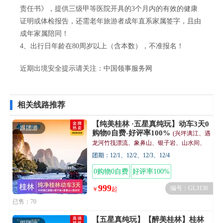
责任书》，提供三级甲等医院开具的3个月内的有效的健康
证明或体检报告，还需老年旅游者成年直系家属签字，且由
成年家属陪同！
4、出行日年龄在80周岁以上（含本数），不准报名！
近期出境安全提示请关注：
中国领事服务网
相关线路推荐
【纯美桂林 ·五星真纯玩】动车3天0
跟团游
购物0自费-好评率100%
(兴坪漓江、遇
龙河竹筏漂流、象鼻山、银子岩、山水间、
网红香草森林、阳朔西街 动车3天)
团期：12/1、12/2、12/3、12/4
0购物0自费
好评率100%
999
编号：GL3136
￥
起
已售：70
【五星真纯玩】【醉美桂林】桂林