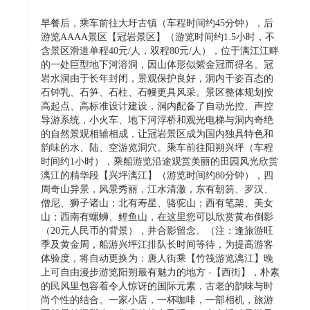
早餐后，乘车前往大圩古镇（车程时间约45分钟），后
游览AAAA景区【冠岩景区】（游览时间约1.5小时，不
含景区滑道单程40元/人，双程80元/人），位于漓江江畔
的一处巨型地下河溶洞，因山体形似紫金冠而得名。冠
岩水洞由于长年封闭，景观保护良好，洞内千姿百态的
石钟乳、石笋、石柱、石幔更具风采。景区整体规划按
高起点、高标准设计建设，洞内配备了自动光控、声控
导游系统，小火车、地下河浮桥和观光电梯与洞内奇绝
的自然景观相辅相成，让冠岩景区成为国内独具特色和
韵味的水、陆、空游览洞穴。乘车前往阳朔兴坪（车程
时间约1小时），乘船游览沿途观赏美丽的田园风光欣赏
漓江的精华段【兴坪漓江】（游览时间约80分钟），四
周奇山异景，风景秀丽，江水清澈，东有朝笏、罗汉、
僧尼、狮子诸山；北有寿星、骆驼山；西有笔架、美女
山；西南有螺蛳、鲤鱼山，在这里您可以欣赏黄布倒影
（20元人民币的背景），并合影留念。（注：逢旅游旺
季及黄金周，船游兴坪江排队长时间等待，为提高游客
体验度，将自动更换为：唐人街乘【竹筏游览漓江】晚
上可自由漫步游览阳朔最有魅力的地方 -【西街】，朴素
的民风里包容着令人惊讶的国际元素，古老的韵味与时
尚个性的结合。一家小店，一杯咖啡，一部相机，旅游