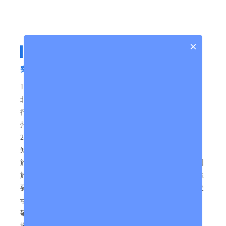
×
费用信息
费用包含
1、【交通】往返动车二等座：广州南/深圳/佛山/肇庆-桂林
北/西-广州南/深圳/佛山/肇庆（含手续费用），当地空调旅
行车（确保每人一正座），自由活动期间不提供用车；广
州-桂林参考时间07:00-10:00；桂林-广州参考时间17:00-
20:30（具体车次时间以实际出票为准，在出团前提前1天通
知）。（注：动车票均为随机订票，座位由电脑随机产生，
旅行社无法满足旅游者可能提出的包括座位的连贯性、同团
旅游者在同一个车厢内、车票同名、非软卧代二等座等特殊
要求，但旅行社会保证所有旅游者能根据行程安排搭乘相关
动车。节假日部分票为团体计划票，2天内不能签改退票，
敬请注意，所以部分游客报名后两天内取消可能去程票全
损，敬请注意！）