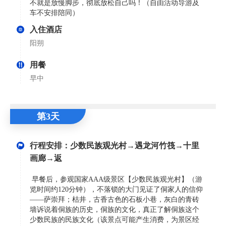
不就是放慢脚步，彻底放松自己吗！（自由活动导游及
车不安排陪同）
入住酒店
阳朔
用餐
早中
第3天
行程安排：少数民族观光村→遇龙河竹筏→十里
画廊→返
早餐后，参观国家AAA级景区【少数民族观光村】（游
览时间约120分钟），不落锁的大门见证了侗家人的信仰
——萨崇拜；枯井，古香古色的石板小巷，灰白的青砖
墙诉说着侗族的历史，侗族的文化，真正了解侗族这个
少数民族的民族文化（该景点可能产生消费，为景区经