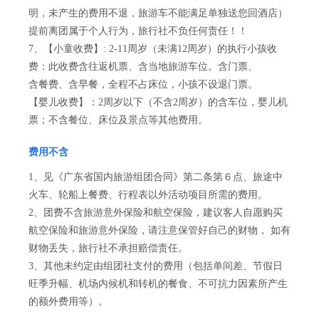
明，未产生的费用不退，旅游车不能满足单独送您回酒店）
提前离团属于个人行为，旅行社不负任何责任！！
7、【小童收费】: 2-11周岁（未满12周岁）的执行小孩收
费：此收费含往返机票、含当地旅游车位。含门票、
含餐费、含早餐，全程不占床位，小孩不设退门票。
【婴儿收费】：2周岁以下（不含2周岁）的含车位，婴儿机
票；不含餐位、床位及景点等其他费用。
费用不含
1、见《广东省国内旅游组团合同》第二条第６点、旅途中
火车、轮船上餐费、行程表以外活动项目所需的费用。
2、团费不含旅游意外保险和航空保险，建议客人自愿购买
航空保险和旅游意外保险，请注意保管好自己的财物， 如有
财物丢失，旅行社不承担赔偿责任。
3、其他未约定由组团社支付的费用（包括单间差、节假日
旺季升幅、机场内候机和转机的餐食、不可抗力因素所产生
的额外费用等）。