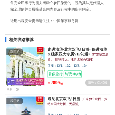
备完全民事行为能力者独立参团旅游的，视为其法定代理人
完全理解并自愿接受合同内容及行程中的所有约定。
近期出境安全提示请关注：
中国领事服务网
相关线路推荐
走进清华·北京双飞6日游<保进清华
跟团游
&独家四大专属VIP礼遇>
(广东独立成
团、0购物纯玩、性价比超高线路)
团期：12/1、12/2、12/3、12/4
暑假旅行
纯玩0购物
2899
编号：GL4001
￥
起
已售：59
遇见北京双飞6日游
(广东独立成团、拒
跟团游
绝全国大散拼、无必消)