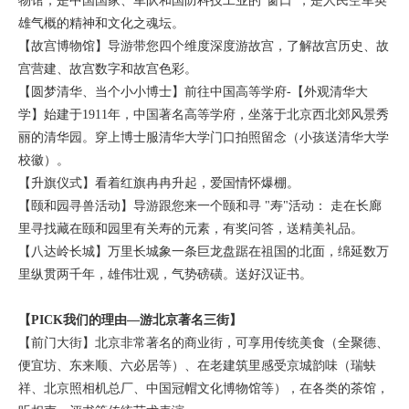
物馆，是中国国家、军队和国防科技工业的“窗口”，是人民空军英
雄气概的精神和文化之魂坛。
【故宫博物馆】导游带您四个维度深度游故宫，了解故宫历史、故
宫营建、故宫数字和故宫色彩。
【圆梦清华、当个小小博士】前往中国高等学府-【外观清华大
学】始建于1911年，中国著名高等学府，坐落于北京西北郊风景秀
丽的清华园。穿上博士服清华大学门口拍照留念（小孩送清华大学
校徽）。
【升旗仪式】看着红旗冉冉升起，爱国情怀爆棚。
【颐和园寻兽活动】导游跟您来一个颐和寻 "寿"活动： 走在长廊
里寻找藏在颐和园里有关寿的元素，有奖问答，送精美礼品。
【八达岭长城】万里长城象一条巨龙盘踞在祖国的北面，绵延数万
里纵贯两千年，雄伟壮观，气势磅磺。送好汉证书。
【PICK我们的理由—游北京著名三街】
【前门大街】北京非常著名的商业街，可享用传统美食（全聚德、
便宜坊、东来顺、六必居等）、在老建筑里感受京城韵味（瑞蚨
祥、北京照相机总厂、中国冠帽文化博物馆等），在各类的茶馆，