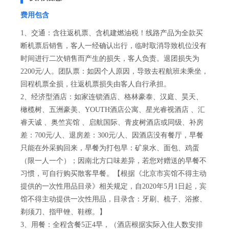
费用包含
1、交通：含往返机票、含机建燃油税！线路产品为全款买
断机票后销售，客人一经确认出行，临时取消导致机位没有
时间进行二次销售而产生的损失，客人负责。退团损失为
2200元/人。团队票：如因个人原因，导致去程航班未乘坐，
回程机票全损，往返机票损失由客人自行承担。
2、经济型酒店：如家连锁酒店、格林豪泰、汉庭、昊天、
橄榄树、五洲豪美、YOUTH酒店公寓、星光睿视酒店 、汇
睿天诚 、奥竺宾馆 、启航国际、青皮树酒店或同级、补房
差：700元/人、退房差：300元/人、因酒店没有餐厅，早餐
只能在外采购回来，早餐为打包早：矿泉水、面包、鸡蛋
（限一人一个）；因南北方口味差异，若您对赠送的早餐不
习惯，可自行购买散客早餐。【根据《北京市宾馆不得主动
提供的一次性用品目录》相关规定，自2020年5月1日起，宾
馆不得主动提供一次性用品，目录含：牙刷、梳子、浴擦、
剃须刀、指甲锉、鞋檫。】
3、用餐：全程含餐5正4早，（酒店根据实际入住人数安排