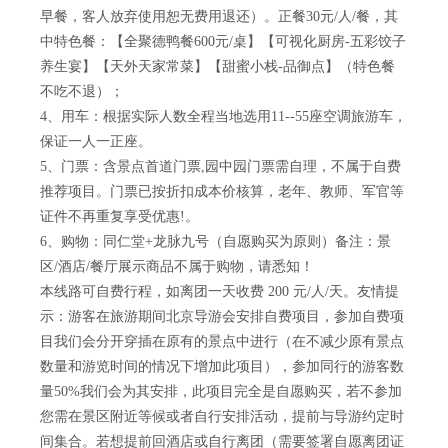
早餐，客人放弃使用恕无费用退还）。正餐30元/人/餐，其
中特色餐：【全聚德鸭餐600元/桌】【可视化厨房-五彩饺子
养生宴】【天外天家常菜】【甜蜜小栈-品御点】（特色餐
不吃不退）；
4、用车：根据实际人数全程当地选用11--55座空调旅游车，
保证一人一正座。
5、门票：含景点首道门票,园中园门票需自理，不属于自费
推荐项目。门票已按折扣成本价核算，老年、教师、军官等
证件不再重复享受优惠!。
6、购物：同仁堂+龙脉九号（自愿购买为原则）备注：景
区/酒店/餐厅展示商品不属于购物，请悉知！
本线路可自费行程，如离团一天收费 200 元/人/天。友情提
示：游客在旅游期间北京导游会安排自费项目，参加自费项
目我们会分开穿插在原有的景点中进行（在不减少原有景点
数量和游览时间的情况下增加此项目），参加同行的游客数
量50%我们会为其安排，此项目完全是自愿购买，若不参加
您需在景区附近等候或者自行安排活动，提前与导游约定时
间集合。若想提前回酒店或自行离团（需要签署自愿离团证