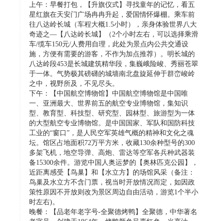
上午：早餐打包，【升旗仪式】寻找童年的记忆，看五
星红旗在天安门广场冉冉升起，爱国情怀爆棚。乘车前
往八达岭长城（车程大概1.5小时），亲身体验世界八大
奇迹之—【八达岭长城】（2个小时左右，可以选择乘滑
车/缆车150元/人费用自理，此处为景点内公共交通设
施，方便有需要的游客，不作为加点推荐）。明长城的
八达岭段453是长城建筑精华段，集巍峨险峻、秀丽苍翠
于一体。气势极其磅礴的城墙南北盘旋延伸于群峦峻岭
之中，视野所及，不见尽头。
下午：【中国航空博物馆】中国航空博物馆是中国唯
一、亚洲最大、世界前五的航空专业博物馆，集知识
型、教育型、科技型、研究型、园林型、旅游型为一体
的大型航空专业博物馆。是中国国家、军队和国防科技
工业的“窗口”，是人民空军英雄气概的精神和文化之魂
坛。馆区占地面积72万平方米，收藏130余种型号的300
多架飞机，地空导弹、高炮、雷达等空军各兵种武器装
备15300余件。游览中国人奥运梦的【奥林匹克公园】，
近距离感受【鸟巢】和【水立方】的场馆风采（备注：
鸟巢及水立方不含门票，视当时开放情况而定，如因政
策性原因不开放则改为景区周边自由活动，游览1个半小
时左右)。
晚餐：【品老年老字号-全聚德烤鸭】全聚德，中华著名