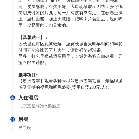
老字号，创建于1864年，烤鸭颜色呈枣红色，光亮油
润，皮层酥脆，外焦里嫩。大厨现场展示刀功，会将鸭
肉切成薄薄的片儿，每一片有皮有肉有油。在春卷上抹
上一层甜面酱，加上大葱段，把鸭肉片卷进去，吃到嘴
里，皮是酥的，肉是嫩的。
【温馨贴士】：
因长城距市区距离较远，游览长城当天叫早时间和早餐
时间可能会比其它几天早，请做好早起准备。
早餐：打包早餐或酒店用早；长城为游客自由参观，导
游不跟团讲解。
推荐项目:
【奥运表演】观看各种大型的奥运表演项目，亲临现场
感受震撼的视觉和听觉盛宴(费用自费280元/人)。
入住酒店
北京三星标准A类酒店
用餐
早中晚