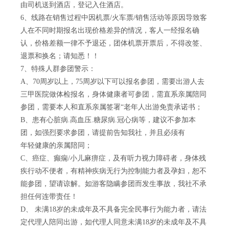
由司机送到酒店，登记入住酒店。
6、线路在销售过程中因机票/火车票/销售活动等原因导致客
人在不同时期报名出现价格差异的情况，客人一经报名确
认，价格差额一律不予退还，团体机票开票后，不得改签、
退票和换名；请知悉！！
7、特殊人群参团警示：
A、70周岁以上，75周岁以下可以报名参团，需要出游人去
三甲医院做体检报名，身体健康者可参团，需直系亲属陪同
参团，需要本人和直系亲属签署“老年人出游免责承诺书；
B、患有心脏病.高血压.糖尿病.冠心病等，建议不参加本
团，如强烈要求参团，请提前告知我社，并且必须有
年轻健康的亲属陪同；
C、癌症、癫痫/小儿麻痹症，及有听力视力障碍者，身体残
疾行动不便者，有精神疾病无行为控制能力者及孕妇，恕不
能参团，望请谅解。如游客隐瞒参团而发生事故，我社不承
担任何连带责任！
D、 未满18岁的未成年及不具备完全民事行为能力者，请法
定代理人陪同出游，如代理人同意未满18岁的未成年及不具