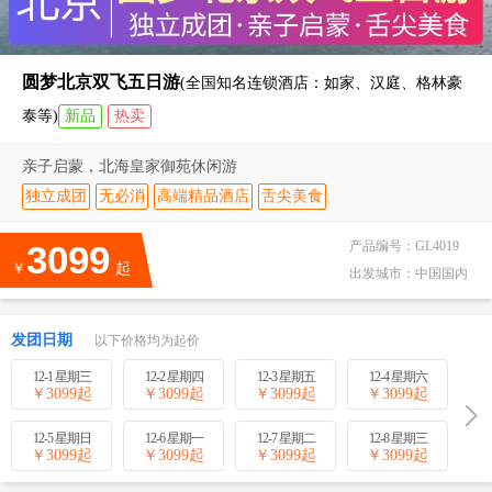
圆梦北京双飞五日游
(全国知名连锁酒店：如家、汉庭、格林豪
泰等)
新品
热卖
亲子启蒙，北海皇家御苑休闲游
独立成团
无必消
高端精品酒店
舌尖美食
3099
产品编号：
GL4019
￥
起
出发城市：
中国国内
发团日期
以下价格均为起价
12-1 星期三
12-2 星期四
12-3 星期五
12-4 星期六
￥
3099
起
￥
3099
起
￥
3099
起
￥
3099
起
12-5 星期日
12-6 星期一
12-7 星期二
12-8 星期三
￥
3099
起
￥
3099
起
￥
3099
起
￥
3099
起