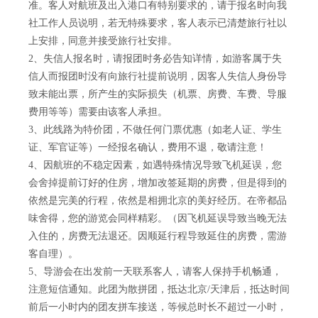
准。客人对航班及出入港口有特别要求的，请于报名时向我
社工作人员说明，若无特殊要求，客人表示已清楚旅行社以
上安排，同意并接受旅行社安排。
2、失信人报名时，请报团时务必告知详情，如游客属于失
信人而报团时没有向旅行社提前说明，因客人失信人身份导
致未能出票，所产生的实际损失（机票、房费、车费、导服
费用等等）需要由该客人承担。
3、此线路为特价团，不做任何门票优惠（如老人证、学生
证、军官证等）一经报名确认，费用不退，敬请注意！
4、因航班的不稳定因素，如遇特殊情况导致飞机延误，您
会舍掉提前订好的住房，增加改签延期的房费，但是得到的
依然是完美的行程，依然是相拥北京的美好经历。在帝都品
味舍得，您的游览会同样精彩。（因飞机延误导致当晚无法
入住的，房费无法退还。因顺延行程导致延住的房费，需游
客自理）。
5、导游会在出发前一天联系客人，请客人保持手机畅通，
注意短信通知。此团为散拼团，抵达北京/天津后，抵达时间
前后一小时内的团友拼车接送，等候总时长不超过一小时，