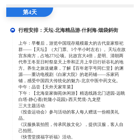
第4天
行程安排：天坛-北海精品游-什刹海-烟袋斜街
上午：早餐后，游览中国现存规模最大的古代皇家祭祀
群——【天坛】（大门票、1个半小时左右）。天坛在故
宫东南方，占地273公顷。比故宫大4倍，是明、清朝两
代帝王冬至日时祭皇天上帝和正月上辛日行祈谷礼的地
方。养生之旅送健康，了解【百年老字号同仁堂】的渊
源——重访电视剧《白家大院》的老药铺——乐家药
铺，感受中国四大传统化的魅力-北京中医中药文化。
中午：品尝【天外天家常菜】
下午：【北海皇家御苑休闲游】精选线路北门进园-远眺
白塔-静心斋(乾隆小花园)-西天梵境-九龙壁
三大主题活动:
《投壶运动会》参与活动的客人每人赠送一份精美礼
品。
《汉服换装拍照，传承民族文化》，提供汉服，客人自
己拍照。
《快雪堂摸福字祈福》活动。