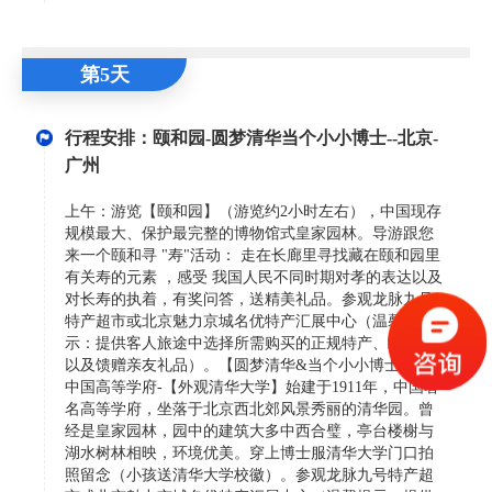
第5天
行程安排：颐和园-圆梦清华当个小小博士--北京-
广州
上午：游览【颐和园】（游览约2小时左右），中国现存
规模最大、保护最完整的博物馆式皇家园林。导游跟您
来一个颐和寻 "寿"活动： 走在长廊里寻找藏在颐和园里
有关寿的元素 ，感受 我国人民不同时期对孝的表达以及
对长寿的执着，有奖问答，送精美礼品。参观龙脉九号
特产超市或北京魅力京城名优特产汇展中心（温馨提
示：提供客人旅途中选择所需购买的正规特产、纪念品
以及馈赠亲友礼品）。【圆梦清华&当个小小博士】前往
中国高等学府-【外观清华大学】始建于1911年，中国著
名高等学府，坐落于北京西北郊风景秀丽的清华园。曾
经是皇家园林，园中的建筑大多中西合璧，亭台楼榭与
湖水树林相映，环境优美。穿上博士服清华大学门口拍
照留念（小孩送清华大学校徽）。参观龙脉九号特产超