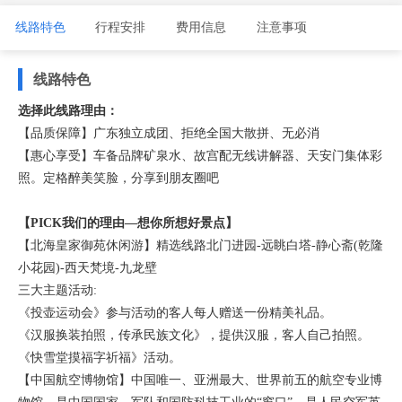
线路特色
行程安排
费用信息
注意事项
线路特色
选择此线路理由：
【品质保障】广东独立成团、拒绝全国大散拼、无必消
【惠心享受】车备品牌矿泉水、故宫配无线讲解器、天安门集体彩
照。定格醉美笑脸，分享到朋友圈吧
【PICK我们的理由—想你所想好景点】
【北海皇家御苑休闲游】精选线路北门进园-远眺白塔-静心斋(乾隆
小花园)-西天梵境-九龙壁
三大主题活动:
《投壶运动会》参与活动的客人每人赠送一份精美礼品。
《汉服换装拍照，传承民族文化》，提供汉服，客人自己拍照。
《快雪堂摸福字祈福》活动。
【中国航空博物馆】中国唯一、亚洲最大、世界前五的航空专业博