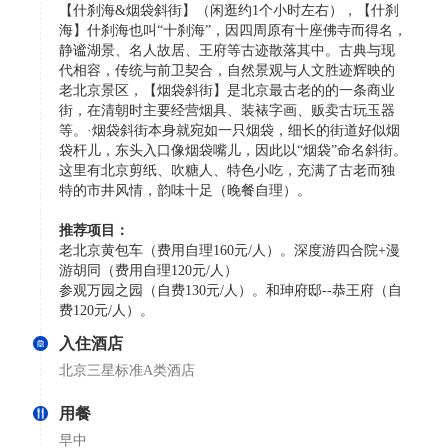
【什刹海&烟袋斜街】（闲逛约1个小时左右），【什刹
海】什刹海也叫“十刹海”，因四周原有十座佛寺而得名，
静谧湖景、名人故居、王府等古迹散落其中。古典与现
代相容，传统与前卫契合，自然景观与人文胜迹辉映的
老北京景区，【烟袋斜街】是北京最古老的的一条商业
街，在清朝时主要经营烟具、装裱字画、贩卖古玩玉器
等。·烟袋斜街本身就宛如一只烟袋，细长的街道好似烟
袋杆儿，东头入口像烟袋嘴儿，因此以“烟袋”命名斜街。
这里有北京剪纸、吹糖人、特色小吃，充满了古老而独
特的市井风情，韵味十足（晚餐自理）。
推荐项目：
老北京黄包车（费用自理160元/人）。深度游四合院+漫
游胡同（费用自理120元/人）
参观万园之园（自费130元/人）。和珅府邸--恭王府（自
费120元/人）。
入住酒店
北京三星标准A类酒店
用餐
早中