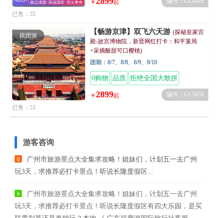
2899
编号：GL4016
￥
起
已售：35
【畅游京津】双飞六天游
(探秘皇家宫
跟团游
殿-故宫博物院，新晋网红打卡：和平菓局
+采摘酸甜可口樱桃)
团期：8/7、8/8、8/9、8/10
0购物
品质
拒绝全国大散拼
2899
编号：GL3470
￥
起
已售：53
游客咨询
广州市旅游景点大全集求攻略！姐妹们，计划五一去广州
玩3天，求推荐必打卡景点！听说长隆度假区...
广州市旅游景点大全集求攻略！姐妹们，计划五一去广州
玩3天，求推荐必打卡景点！听说长隆度假区有四大乐园，是买