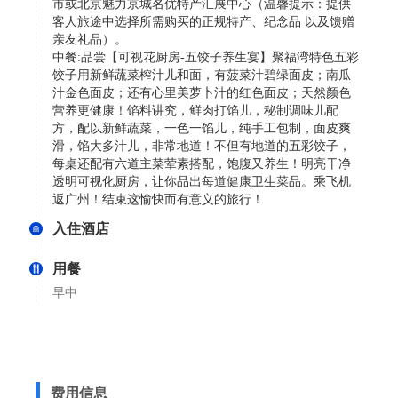
市或北京魅力京城名优特产汇展中心（温馨提示：提供
客人旅途中选择所需购买的正规特产、纪念品 以及馈赠
亲友礼品）。
中餐:品尝【可视花厨房-五饺子养生宴】聚福湾特色五彩
饺子用新鲜蔬菜榨汁儿和面，有菠菜汁碧绿面皮；南瓜
汁金色面皮；还有心里美萝卜汁的红色面皮；天然颜色
营养更健康！馅料讲究，鲜肉打馅儿，秘制调味儿配
方，配以新鲜蔬菜，一色一馅儿，纯手工包制，面皮爽
滑，馅大多汁儿，非常地道！不但有地道的五彩饺子，
每桌还配有六道主菜荤素搭配，饱腹又养生！明亮干净
透明可视化厨房，让你品出每道健康卫生菜品。乘飞机
返广州！结束这愉快而有意义的旅行！
入住酒店
用餐
早中
费用信息