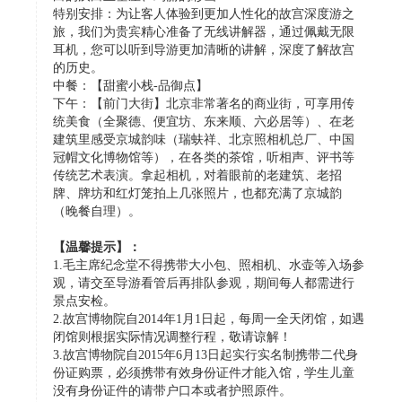
特别安排：为让客人体验到更加人性化的故宫深度游之
旅，我们为贵宾精心准备了无线讲解器，通过佩戴无限
耳机，您可以听到导游更加清晰的讲解，深度了解故宫
的历史。
中餐：【甜蜜小栈-品御点】
下午：【前门大街】北京非常著名的商业街，可享用传
统美食（全聚德、便宜坊、东来顺、六必居等）、在老
建筑里感受京城韵味（瑞蚨祥、北京照相机总厂、中国
冠帽文化博物馆等），在各类的茶馆，听相声、评书等
传统艺术表演。拿起相机，对着眼前的老建筑、老招
牌、牌坊和红灯笼拍上几张照片，也都充满了京城韵
（晚餐自理）。
【温馨提示】：
1.毛主席纪念堂不得携带大小包、照相机、水壶等入场参
观，请交至导游看管后再排队参观，期间每人都需进行
景点安检。
2.故宫博物院自2014年1月1日起，每周一全天闭馆，如遇
闭馆则根据实际情况调整行程，敬请谅解！
3.故宫博物院自2015年6月13日起实行实名制携带二代身
份证购票，必须携带有效身份证件才能入馆，学生儿童
没有身份证件的请带户口本或者护照原件。