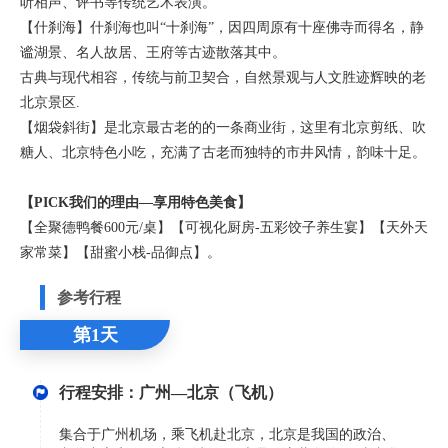
听相声、评书等传统艺术表演。
【什刹海】什刹海也叫“十刹海”，因四周原有十座佛寺而得名，静
谧湖景、名人故居、王府等古迹散落其中。
古典与现代相容，传统与前卫契合，自然景观与人文胜迹辉映的老
北京景区.
【烟袋斜街】是北京最古老的的一条商业街，这里有北京剪纸、吹
糖人、北京特色小吃，充满了古老而独特的市井风情，韵味十足。
【PICK我们的理由—享用特色美食】
【全聚德鸭餐600元/桌】【可视化厨房-五彩饺子养生宴】【天外天
家常菜】【甜蜜小栈-品御点】。
参考行程
第1天
行程安排：广州—北京（飞机）
集合于广州机场，乘飞机赴北京，北京是我国的政治、