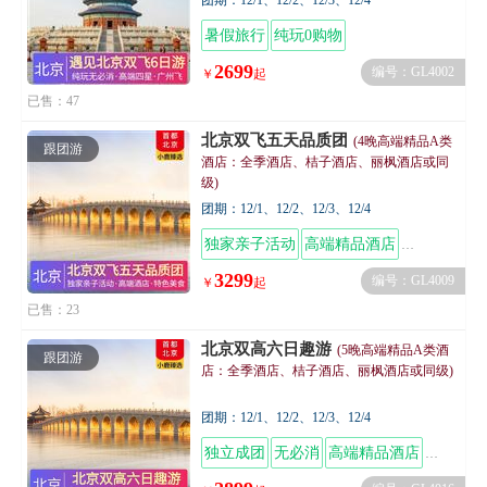
团期：12/1、12/2、12/3、12/4
暑假旅行
纯玩0购物
2699
编号：GL4002
￥
起
已售：47
北京双飞五天品质团
(4晚高端精品A类
跟团游
酒店：全季酒店、桔子酒店、丽枫酒店或同
级)
团期：12/1、12/2、12/3、12/4
独家亲子活动
高端精品酒店
享用特色美
3299
编号：GL4009
￥
起
已售：23
北京双高六日趣游
(5晚高端精品A类酒
跟团游
店：全季酒店、桔子酒店、丽枫酒店或同级)
团期：12/1、12/2、12/3、12/4
独立成团
无必消
高端精品酒店
舌尖美