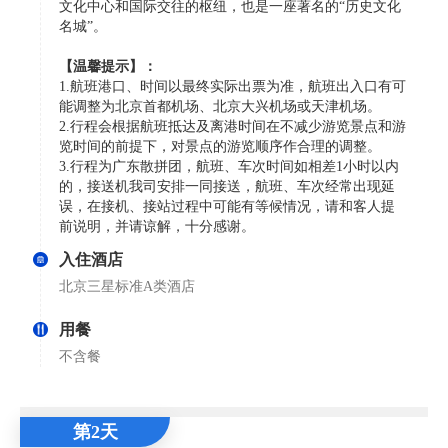
文化中心和国际交往的枢纽，也是一座著名的“历史文化
名城”。
【温馨提示】：
1.航班港口、时间以最终实际出票为准，航班出入口有可
能调整为北京首都机场、北京大兴机场或天津机场。
2.行程会根据航班抵达及离港时间在不减少游览景点和游
览时间的前提下，对景点的游览顺序作合理的调整。
3.行程为广东散拼团，航班、车次时间如相差1小时以内
的，接送机我司安排一同接送，航班、车次经常出现延
误，在接机、接站过程中可能有等候情况，请和客人提
前说明，并请谅解，十分感谢。
入住酒店
北京三星标准A类酒店
用餐
不含餐
第2天