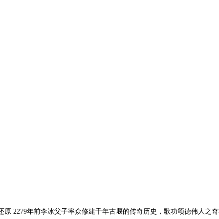
剧还原 2279年前李冰父子率众修建千年古堰的传奇历史，歌功颂德伟人之