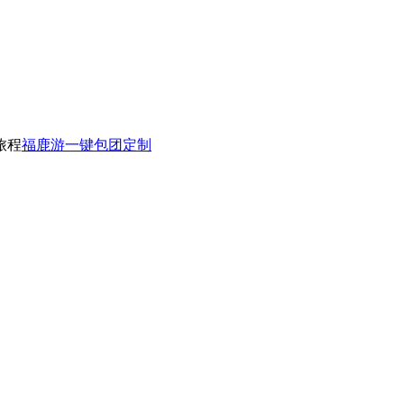
旅程
福鹿游一键包团定制