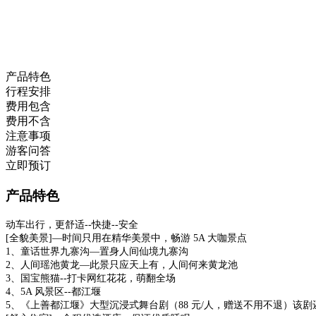
产品特色
行程安排
费用包含
费用不含
注意事项
游客问答
立即预订
产品特色
动车出行，更舒适--快捷--安全
[全貌美景]—时间只用在精华美景中，畅游 5A 大咖景点
1、童话世界九寨沟—置身人间仙境九寨沟
2、人间瑶池黄龙—此景只应天上有，人间何来黄龙池
3、国宝熊猫--打卡网红花花，萌翻全场
4、5A 风景区--都江堰
5、《上善都江堰》大型沉浸式舞台剧（88 元/人，赠送不用不退）该