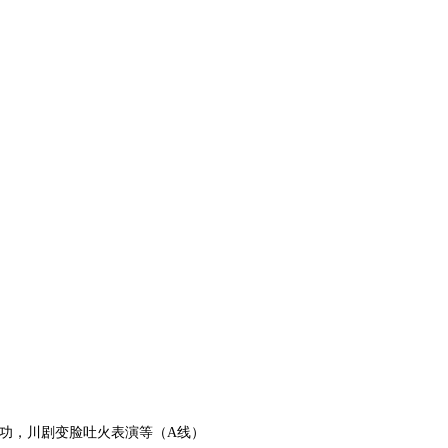
奇功，川剧变脸吐火表演等（A线）