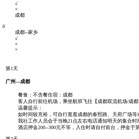
√
×
成都
6
成都--家乡
√
×
×
第1天
广州---成都
餐食：不含餐
住宿：成都
客人自行前往机场，乘坐航班飞往【成都双流机场/成都
温馨提示：
如时间较充裕，可自行逛逛成都的春熙路、天府广场等
我社工作人员会于当晚21点左右电话通知明天的集合
酒店押金200--300元不等，入住时请自付前台，
第2天