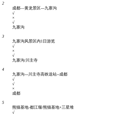
2
成都—黄龙景区---九寨沟
√
×
√
九寨沟
3
九寨沟风景区内1日游览
√
×
√
九寨沟/川主寺
4
九寨沟---川主寺高铁送站--成都
√
√
×
成都
5
熊猫基地-都江堰/熊猫基地+三星堆
√