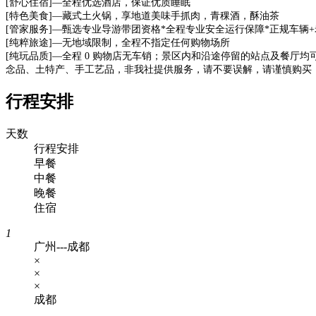
[舒心住宿]—全程优选酒店，保证优质睡眠
[特色美食]—藏式土火锅，享地道美味手抓肉，青稞酒，酥油茶
[管家服务]—甄选专业导游带团资格*全程专业安全运行保障*正规车辆+老
[纯粹旅途]—无地域限制，全程不指定任何购物场所
[纯玩品质]—全程 0 购物店无车销；景区内和沿途停留的站点及餐
念品、土特产、手工艺品，非我社提供服务，请不要误解，请谨慎购
行程安排
天数
行程安排
早餐
中餐
晚餐
住宿
1
广州---成都
×
×
×
成都