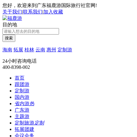
您好，欢迎来到广东福鹿游国际旅行社官网!
关于我们
|
联系我们
|
加入收藏
目的地
搜索
海南
拓展
桂林
云南
惠州
定制游
24小时咨询电话
400-8398-002
首页
跟团游
定制游
国内游
省内游
热
广东游
主题游
定制旅游
定制
拓展团建
会议会务