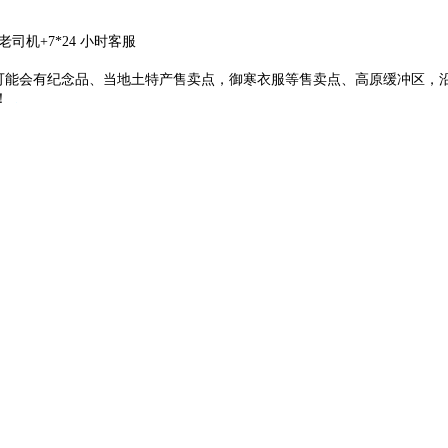
司机+7*24 小时客服
厅均可能会有纪念品、当地土特产售卖点，御寒衣服等售卖点、高原缓冲区
买！