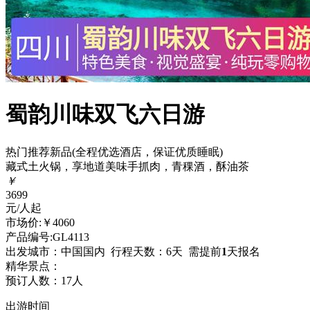
蜀韵川味双飞六日游
热门
推荐
新品
(全程优选酒店，保证优质睡眠)
藏式土火锅，享地道美味手抓肉，青稞酒，酥油茶
￥
3699
元/人起
市场价:￥4060
产品编号:GL4113
出发城市：中国国内
行程天数：6天
需提前
1
天报名
精华景点：
预订人数：
17人
出游时间