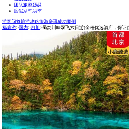
团队旅游
团队
度假别墅
别墅
游客问答
旅游攻略
旅游资讯
成功案例
福鹿游
>
国内
>
四川
>蜀韵川味双飞六日游(全程优选酒店，保证