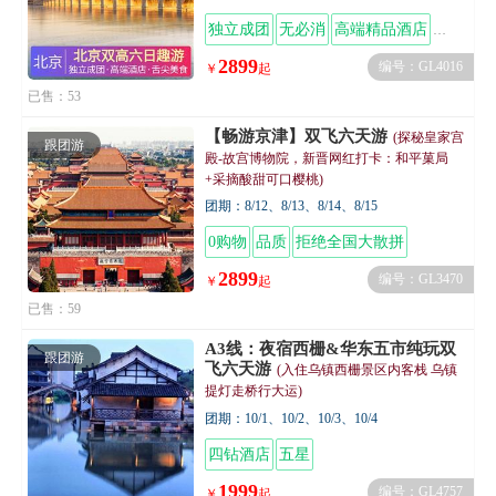
独立成团
无必消
高端精品酒店
舌尖美
2899
编号：GL4016
￥
起
已售：53
【畅游京津】双飞六天游
(探秘皇家宫
跟团游
殿-故宫博物院，新晋网红打卡：和平菓局
+采摘酸甜可口樱桃)
团期：8/12、8/13、8/14、8/15
0购物
品质
拒绝全国大散拼
2899
编号：GL3470
￥
起
已售：59
A3线：夜宿西栅&华东五市纯玩双
跟团游
飞六天游
(入住乌镇西栅景区内客栈 乌镇
提灯走桥行大运)
团期：10/1、10/2、10/3、10/4
四钻酒店
五星
1999
编号：GL4757
￥
起