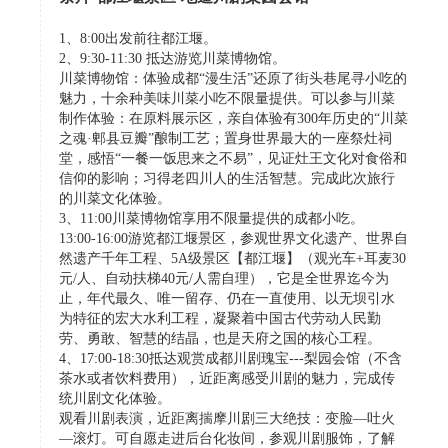
1、8:00出发前往都江堰。
2、9:30-11:30 抵达游览川菜博物馆。
川菜博物馆：体验成都“漫生活”还原了街头巷尾寻小吃的
魅力，十余种美味川菜小吃不限量提供。可以参与川菜
制作体验：在原料展示区，亲自体验有300年历史的“川菜
之魂·郫县豆瓣”酿制工艺；置身世界最大的一座祭灶祠
堂，感悟“一餐一饭思来之不易”，见证灶王文化对食俗和
信仰的影响；习得老四川人的生活智慧。完成此次旅行
的川菜文化体验。
3、11:00川菜博物馆享用不限量提供的成都小吃。
13:00-16:00游览都江堰景区，参观世界文化遗产、世界自
然遗产千年工程、5A级景区【都江堰】（观光车+耳麦30
元/人、自动扶梯40元/人需自理），它是全世界迄今为
止，年代最久、唯一留存、仍在一直使用、以无坝引水
为特征的宏大水利工程，凝聚着中国古代劳动人民勤
劳、勇敢、智慧的结晶，也是天府之国的核心工程。
4、17:00-18:30抵达观赏成都川剧瑰宝---梨园会馆（不含
茶水或者饮料费用），近距离感受川剧的魅力，完成传
统川剧文化体验。
观看川剧表演，近距离揣摩川剧三大绝技：变脸—吐火
—滚灯。可自愿走进后台化妆间，参观川剧服饰，了解