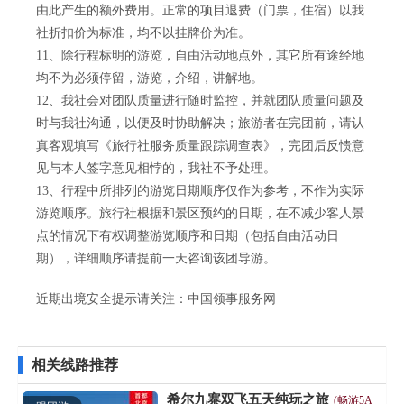
由此产生的额外费用。正常的项目退费（门票，住宿）以我
社折扣价为标准，均不以挂牌价为准。
11、除行程标明的游览，自由活动地点外，其它所有途经地
均不为必须停留，游览，介绍，讲解地。
12、我社会对团队质量进行随时监控，并就团队质量问题及
时与我社沟通，以便及时协助解决；旅游者在完团前，请认
真客观填写《旅行社服务质量跟踪调查表》，完团后反愦意
见与本人签字意见相悖的，我社不予处理。
13、行程中所排列的游览日期顺序仅作为参考，不作为实际
游览顺序。旅行社根据和景区预约的日期，在不减少客人景
点的情况下有权调整游览顺序和日期（包括自由活动日
期），详细顺序请提前一天咨询该团导游。
近期出境安全提示请关注：
中国领事服务网
相关线路推荐
希尔九寨双飞五天纯玩之旅
(畅游5A