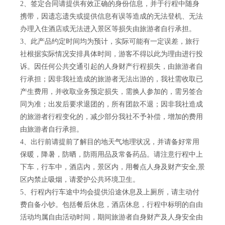
2、签定合同请提供有效正确的身份信息，并于行程中随身
携带，因遗忘遗失或提供信息有误等造成的无法登机、无法
办理入住酒店或无法进入景区等损失由旅游者自行承担。
3、此产品约定时间均为预计，实际可能有一定误差，旅行
社根据实际情况安排具体时间，游客不得以此为理由进行投
诉。因任何公共交通引起的人身财产行程损失，由旅游者自
行承担；因非我社造成的旅游者无法出游的，我社需收取已
产生费用，并收取业务预定损失，需换人参加的，需另签合
同为准；出发后要求退团的，所有团款不退；因非我社造成
的旅游者行程变化的，减少部分我社不予补偿，增加的费用
由旅游者自行承担。
4、出行前请提前了解目的地天气地理状况，并请备好常用
保暖，降暑，防晒，防雨用品及常备药品。请注意行程中上
下车，行车中，酒店内，景区内，用餐点人身及财产安全,景
区内禁止吸烟，请爱护公共环境卫生。
5、行程内行车途中均会提供沿途休息及上厕所，请主动付
费自备小钞。包括餐后休息，酒店休息，行程中标明的自由
活动均属自由活动时间，期间旅游者自身财产及人身安全由