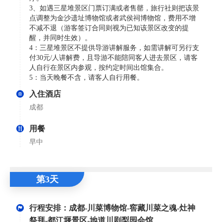
3、如遇三星堆景区门票订满或者售罄，旅行社则把该景
点调整为金沙遗址博物馆或者武侯祠博物馆，费用不增
不减不退（游客签订合同则视为已知该景区改变的提
醒，并同时生效）。
4：三星堆景区不提供导游讲解服务，如需讲解可另行支
付30元/人讲解费，且导游不能陪同客人进去景区，请客
人自行在景区内参观，按约定时间出馆集合。
5：当天晚餐不含，请客人自行用餐。
入住酒店
成都
用餐
早中
第3天
行程安排：成都-川菜博物馆-窖藏川菜之魂-灶神
祭拜-都江堰景区-地道川剧梨园会馆