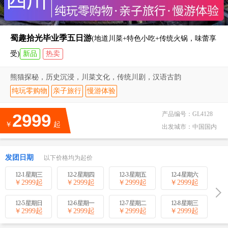
蜀趣拾光毕业季五日游
(地道川菜+特色小吃+传统火锅，味蕾享
受)
新品
热卖
熊猫探秘，历史沉浸，川菜文化，传统川剧，汉语古韵
纯玩零购物
亲子旅行
慢游体验
2999
产品编号：
GL4128
￥
起
出发城市：
中国国内
发团日期
以下价格均为起价
12-1 星期三
12-2 星期四
12-3 星期五
12-4 星期六
￥
2999
起
￥
2999
起
￥
2999
起
￥
2999
起
12-5 星期日
12-6 星期一
12-7 星期二
12-8 星期三
￥
2999
起
￥
2999
起
￥
2999
起
￥
2999
起