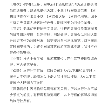
【餐饮】4早餐4正餐，程中所列“酒店赠送”均为酒店提供增
值赠送用餐，以酒店提供为准，不属于行程质量范围；1次
川菜博物馆不限量小吃，1次巴蜀火锅，2次特色用餐。因不
可抗力等导致无法选用特色餐，则临时变为同价位团餐。
【导游】专线优秀持证中文导游。行程内导游仅负责旅游者
的日常组织安排，延途讲解，问题处理，导游会以同团大部
分旅游者作为照顾对象，如需按照自已意愿游览，或不按规
定时间安排的，为避免同团其它旅游者造成不满，我社不作
任何特殊安排。
【小孩】只含中餐半餐、旅游车车位，产生其它费用敬请自
理，不含酒店早餐。
【保险】旅行社责任险、保险公司对3岁以下和80周岁以上
老年人不受理，80周岁以上老人我社无法接待。3岁以下需
要监护人陪同方可参团。
【温馨提示】因博物馆每周都有闭关日，所以旅行社在不减
少景点的前提，有权调整游览顺序。以上行程的解释权归签
约旅行社所有。