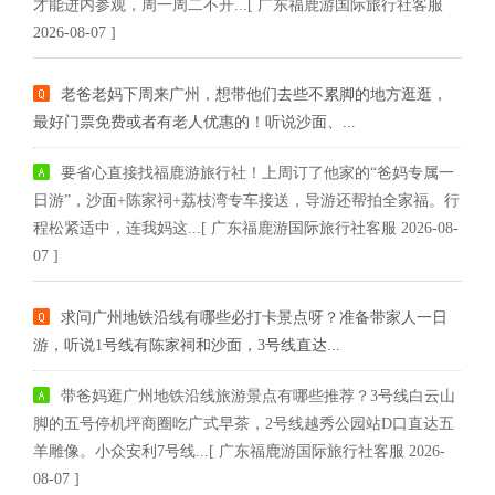
才能进内参观，周一周二不开...[ 广东福鹿游国际旅行社客服
2026-08-07 ]
老爸老妈下周来广州，想带他们去些不累脚的地方逛逛，
最好门票免费或者有老人优惠的！听说沙面、...
要省心直接找福鹿游旅行社！上周订了他家的“爸妈专属一
日游”，沙面+陈家祠+荔枝湾专车接送，导游还帮拍全家福。行
程松紧适中，连我妈这...[ 广东福鹿游国际旅行社客服 2026-08-
07 ]
求问广州地铁沿线有哪些必打卡景点呀？准备带家人一日
游，听说1号线有陈家祠和沙面，3号线直达...
带爸妈逛广州地铁沿线旅游景点有哪些推荐？3号线白云山
脚的五号停机坪商圈吃广式早茶，2号线越秀公园站D口直达五
羊雕像。小众安利7号线...[ 广东福鹿游国际旅行社客服 2026-
08-07 ]