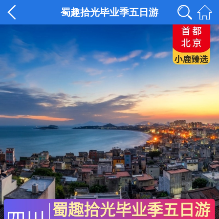
蜀趣拾光毕业季五日游