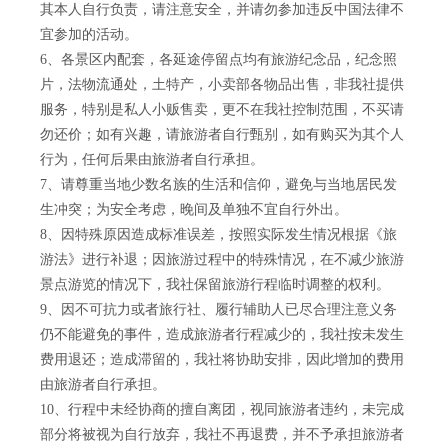
其本人自行负责，请注意安全，并请勿参加违反中国法律不
宜参加的活动。
6、各景区内配套，各延途停留点均有旅游纪念品，纪念照
片，法物流通处，土特产，小卖部各物品出售，非我社提供
服务，特别是私人小贩售卖，更不在我社控制范围，不买请
勿还价；如有兴趣，请旅游者自行甄别，如有购买为其个人
行为，任何后果由旅游者自行承担。
7、请尊重当地少数名族的生活和信仰，避免与当地居民发
生冲突；为安全考虑，晚间及单独不宜自行外出。
8、因特殊原因造成标准误差，按照实际发生情况根据《旅
游法》进行补退；因旅游过程中的特殊情况，在不减少旅游
景点游览的情况下，我社保留旅游行程临时调整的权利。
9、因不可抗力或者旅行社、履行辅助人已尽合理注意义务
仍不能避免的事件，造成旅游者行程减少的，我社按未发生
费用退还；造成滞留的，我社将协助安排，因此增加的费用
由旅游者自行承担。
10、行程中未经协商的擅自离团，视同旅游者违约，未完成
部分将被视为自行放弃，我社不再退费，并不予承担旅游者