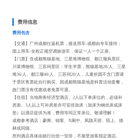
费用信息
费用包含
【交通】广州成都往返机票，接送用车-成都由专车接待；
团上用车-全程正规空调旅游车，保证一人一个正座。
【门票】含成都熊猫基地、三星堆博物馆、都江堰风景区、
川菜博物馆、三苏祠景区：学生半票，熊猫基地28/人、三星
堆36/人、都江堰40/人、三苏祠20/人，儿童价因不含门票请
于景区售票处自行购买。因成都熊猫基地是科普活动套餐，
故门票没有优惠或者免票可退。
【住宿】当地商务经济型酒店。2人以下单床位的，必须补
房差。3人以上可补房差亦可安排加床（加床为钢丝床或床
垫）以酒店提供为准，费用等同正常床位。敬请理解！
成都参考酒店：豪阁、锦客、X阆中、凤隐天骄、陌上、德
林或同级。
所列酒店具体由旅行社统一安排，不接受游客指定酒店。