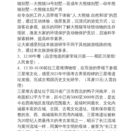
猫别墅—大熊猫14号别墅—亚成年大熊猫别墅—幼年熊
猫别墅—大熊猫太阳产房
在专业的工作人员带领下体验“人.大熊猫.自然和谐”的思
想，通过互动体验，场景复原，沉浸式的游览方式，让
游客在参观、娱乐的同时了解大熊猫等珍惜动物的生存
现状，激发大家的环境保护及动物保护意识，启迪科学
探索精神、提高科学素养。
让大家感受到这本旅游研学不同于其他旅游线路的地
方。通过本次旅游收获多多。
3、12:00午餐（品尝地道的家常味川菜——蜀匠川菜馆/
人民食堂）。
4、13:30-16:00前往三星堆博物馆，在导游的带领下参观
三星堆文化，感受2021年中国考古界里程碑的三星堆遗
址发掘。完成古蜀国历史文化研学。（耳麦15元/人需自
理）
三星堆古遗址位于四川省广汉市西北的鸭子河南岸，分
布面积12平方千米，距今已有5000至3000年历史，是迄
今在西南地区发现的范围最大、延续时间最长、文化内
涵最丰富的古城、古国、古蜀文化遗址。现有保存最完
整的东、西、南城墙和月亮湾内城墙。三星堆遗址被称
为20世纪人类最伟大的考古发现之一，昭示了长江流域
与黄河流域一样，同属中华文明的母体，被誉为“长江文