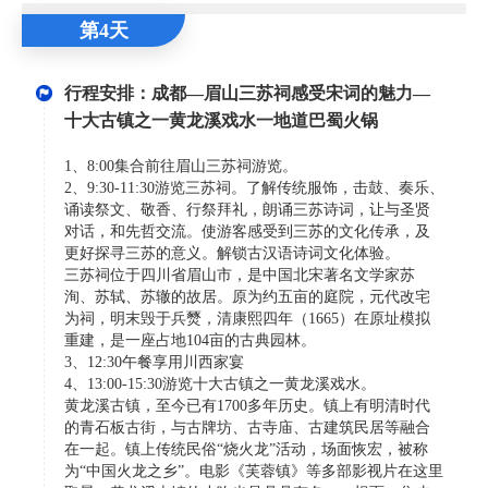
第4天
行程安排：成都—眉山三苏祠感受宋词的魅力—
十大古镇之一黄龙溪戏水一地道巴蜀火锅
1、8:00集合前往眉山三苏祠游览。
2、9:30-11:30游览三苏祠。了解传统服饰，击鼓、奏乐、
诵读祭文、敬香、行祭拜礼，朗诵三苏诗词，让与圣贤
对话，和先哲交流。使游客感受到三苏的文化传承，及
更好探寻三苏的意义。解锁古汉语诗词文化体验。
三苏祠位于四川省眉山市，是中国北宋著名文学家苏
洵、苏轼、苏辙的故居。原为约五亩的庭院，元代改宅
为祠，明末毁于兵燹，清康熙四年（1665）在原址模拟
重建，是一座占地104亩的古典园林。
3、12:30午餐享用川西家宴
4、13:00-15:30游览十大古镇之一黄龙溪戏水。
黄龙溪古镇，至今已有1700多年历史。镇上有明清时代
的青石板古街，与古牌坊、古寺庙、古建筑民居等融合
在一起。镇上传统民俗“烧火龙”活动，场面恢宏，被称
为“中国火龙之乡”。电影《芙蓉镇》等多部影视片在这里