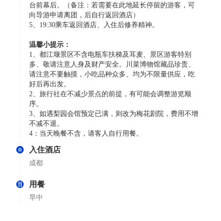
台前幕后。（备注：若需要在此地延长停留的游客，可
向导游申请离团，后自行返回酒店）
5、19:30乘车返回酒店、入住后修养精神。
温馨小提示：
1、都江堰景区不含电瓶车扶梯及耳麦、景区游客特别
多、敬请注意人身及财产安全。川菜博物馆藏品珍贵、
请注意不要触摸，小吃品种众多、均为不限量供应，吃
好后再出发。
2、旅行社在不减少景点的前提，有可能会调整游览顺
序。
3、如遇梨园会馆预定已满，则改为梅花剧院，费用不增
不减不退。
4：当天晚餐不含，请客人自行用餐。
入住酒店
成都
用餐
早中