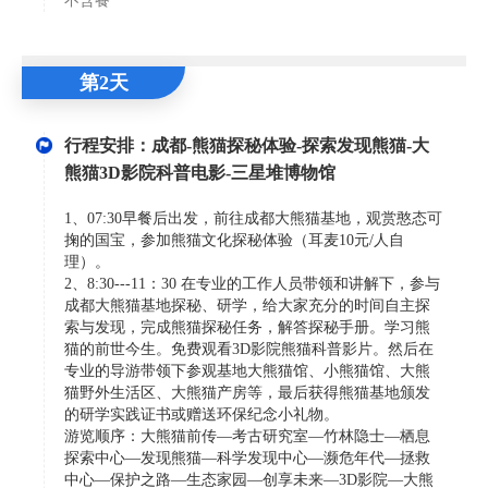
不含餐
第2天
行程安排：成都-熊猫探秘体验-探索发现熊猫-大
熊猫3D影院科普电影-三星堆博物馆
1、07:30早餐后出发，前往成都大熊猫基地，观赏憨态可
掬的国宝，参加熊猫文化探秘体验（耳麦10元/人自
理）。
2、8:30---11：30 在专业的工作人员带领和讲解下，参与
成都大熊猫基地探秘、研学，给大家充分的时间自主探
索与发现，完成熊猫探秘任务，解答探秘手册。学习熊
猫的前世今生。免费观看3D影院熊猫科普影片。然后在
专业的导游带领下参观基地大熊猫馆、小熊猫馆、大熊
猫野外生活区、大熊猫产房等，最后获得熊猫基地颁发
的研学实践证书或赠送环保纪念小礼物。
游览顺序：大熊猫前传—考古研究室—竹林隐士—栖息
探索中心—发现熊猫—科学发现中心—濒危年代—拯救
中心—保护之路—生态家园—创享未来—3D影院—大熊