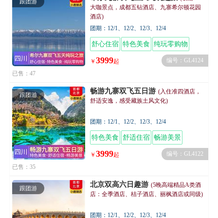
跟团游
大咖景点，成都五钻酒店、九寨希尔顿花园
酒店)
团期：12/1、12/2、12/3、12/4
舒心住宿
特色美食
纯玩零购物
3999
编号：GL4124
￥
起
已售：47
畅游九寨双飞五日游
(入住准四酒店，
跟团游
舒适安逸，感受藏族土风文化)
团期：12/1、12/2、12/3、12/4
特色美食
舒适住宿
畅游美景
3999
编号：GL4122
￥
起
已售：35
北京双高六日趣游
(5晚高端精品A类酒
跟团游
店：全季酒店、桔子酒店、丽枫酒店或同级)
团期：12/1、12/2、12/3、12/4