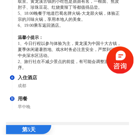
取景。黄龙溪古镇的小吃也是鼎鼎有名，一根面、焦皮
肘子、珍珠豆花、红烧黄辣丁等都值得品尝。
5、18:00晚餐于地道巴蜀名牌火锅-大龙燚火锅，体验正
宗的川味火锅，享用本地人的美食。
6、19:00乘车返回酒店。
温馨小提示：
1、今日行程以参与体验为主，黄龙溪为中国十大古镇，
夏季休闲避暑胜地、戏水时务必注意安全，严禁到河道
中央深水区活动。
2、旅行社在不减少景点的前提，有可能会调整游览顺
序。
入住酒店
成都
用餐
早中晚
第5天