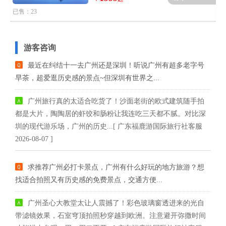
已售：23
游客咨询
最近在纠结十一去广州还是深圳！听说广州有超多老字号
早茶，超爱逛历史感的景点~但深圳有世界之...
广州旅行真的太适合吃货了！沙面老街的欧式建筑随手拍
都是大片，陶陶居的虾饺和肠粉让我连吃三天都不腻。对比深
圳的现代游乐场，广州的历史...[ 广东福鹿游国际旅行社客服
2026-08-07 ]
求推荐广州必打卡景点，广州有什么好玩的地方旅游？想
找适合拍照又有历史感的免费景点，交通方便...
广州圣心大教堂太让人震撼了！彩色玻璃窗透进来的光自
带滤镜效果，石室穹顶拍照秒穿越到欧洲。注意避开弥撒时间