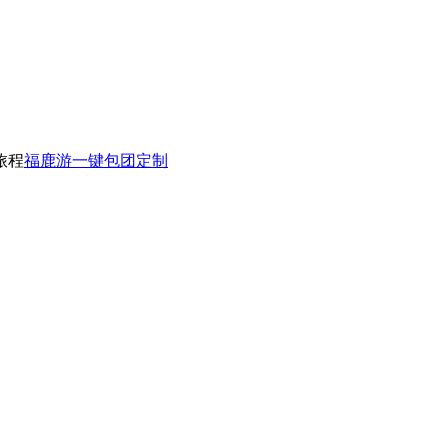
旅程
福鹿游一键包团定制