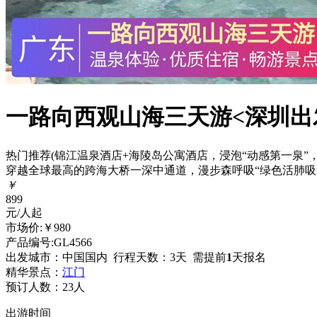
一路向西观山海三天游<深圳出
热门
推荐
(锦江温泉酒店+海陵岛公寓酒店，浸泡“动感第一泉”
穿越全球最高的跨海大桥一深中通道，漫步森呼吸“绿色活肺吸
￥
899
元/人起
市场价:￥980
产品编号:GL4566
出发城市：中国国内
行程天数：3天
需提前
1
天报名
精华景点：
江门
预订人数：
23人
出游时间