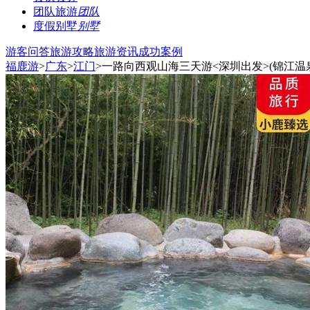
团队旅游
团队
度假别墅
别墅
游客问答
旅游攻略
旅游资讯
成功案例
福鹿游
>
广东
>
江门
>一路向西观山海三天游<深圳出发>(锦江温