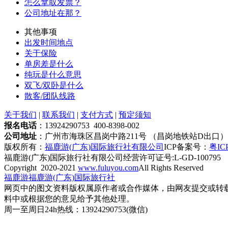
怎么拿取发票？
公司地址在那？
其他事项
出发时间地点
关于保险
单房差是什么
纯玩是什么意思
双飞/双卧是什么
散客/团队线路
关于我们
|
联系我们
|
支付方式
|
预定须知
报名电话
：13924290753 400-8398-002
公司地址
：广州市海珠区昌岗中路211号 （昌岗地铁站D出口）
版权所有：
福鹿游(广东)国际旅行社有限公司
ICP备案号：
粤ICP
福鹿游(广东)国际旅行社有限公司经营许可证号:L-GD-100795
Copyright 2020-2021
www.fuluyou.com
All Rights Reserved
福鹿游
福鹿游(广东)国际旅行社
网页中的图文资料版权属原作者或合作媒体，由网友提交或转载，
料中或根据您的意见给予其他处理。
周一至周日
24h热线：13924290753(微信)