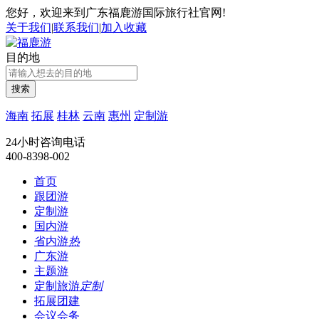
您好，欢迎来到广东福鹿游国际旅行社官网!
关于我们
|
联系我们
|
加入收藏
目的地
搜索
海南
拓展
桂林
云南
惠州
定制游
24小时咨询电话
400-8398-002
首页
跟团游
定制游
国内游
省内游
热
广东游
主题游
定制旅游
定制
拓展团建
会议会务