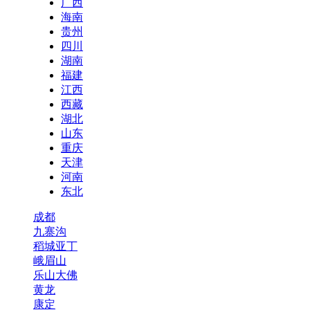
广西
海南
贵州
四川
湖南
福建
江西
西藏
湖北
山东
重庆
天津
河南
东北
成都
九寨沟
稻城亚丁
峨眉山
乐山大佛
黄龙
康定