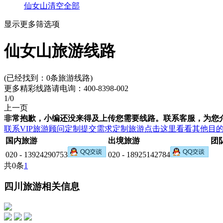
仙女山
清空全部
显示更多筛选项
仙女山旅游线路
(已经找到：
0
条旅游线路)
更多精彩线路请电询：
400-8398-002
1
/0
上一页
非常抱歉，小编还没来得及上传您需要线路。联系客服，为您
联系VIP旅游顾问定制
提交需求定制旅游
点击这里看看其他目
国内旅游
出境旅游
团
020 - 13924290753
020 - 18925142784
共0条
1
四川旅游相关信息