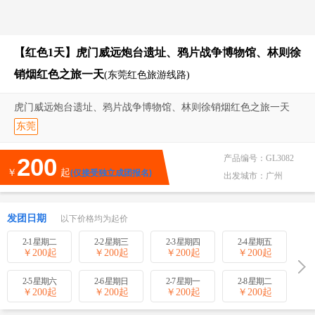
【红色1天】虎门威远炮台遗址、鸦片战争博物馆、林则徐
销烟红色之旅一天
(东莞红色旅游线路)
虎门威远炮台遗址、鸦片战争博物馆、林则徐销烟红色之旅一天
东莞
200
产品编号：
GL3082
￥
起
(仅接受独立成团报名)
出发城市：
广州
发团日期
以下价格均为起价
2-1 星期二
2-2 星期三
2-3 星期四
2-4 星期五
￥
200
起
￥
200
起
￥
200
起
￥
200
起
2-5 星期六
2-6 星期日
2-7 星期一
2-8 星期二
￥
200
起
￥
200
起
￥
200
起
￥
200
起