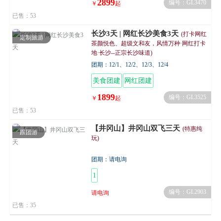
2899
编号：GL3470
￥
起
已售：53
长沙3天 | 网红长沙美食3天
(打卡网红
定制旅游
茶颜悦色、超级文和友，风情万种·网红打卡
地·长沙--正宗长沙味道)
团期：12/1、12/2、12/3、12/4
美食团建
网红团建
1899
编号：GL3525
￥
起
已售：53
【井冈山】井冈山双飞三天
(特惠纯
跟团游
玩)
团期：请电询
1
安心保障：优先消杀服务好、环境佳、
编号：GL2903
请电询
已售：35