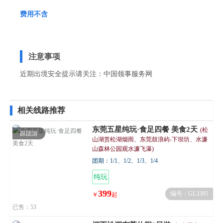
费用不含
注意事项
近期出境安全提示请关注：
中国领事服务网
相关线路推荐
东莞五星纯玩·食足四餐 美食2天
(松
跟团游
山湖赏松湖烟雨、东莞鼓浪屿-下坝坊、水濂
山森林公园观水濂飞瀑)
团期：1/1、1/2、1/3、1/4
纯玩
399
编号：GL3395
￥
起
已售：53