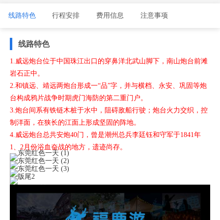
线路特色
行程安排
费用信息
注意事项
线路特色
1.威远炮台位于中国珠江出口的穿鼻洋北武山脚下，南山炮台前滩
岩石正中。
2.和镇远、靖远两炮台形成一“品”字，并与横档、永安、巩固等炮
台构成鸦片战争时期虎门海防的第二重门户。
3.炮台间系有铁链木桩于水中，阻碍敌船行驶；炮台火力交织，控
制洋面，在狭长的江面上形成坚固的阵地。
4.威远炮台总共安炮40门，曾是潮州总兵李廷钰和守军于1841年
1、2月份浴血奋战的地方，遗迹尚存。