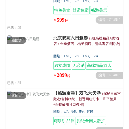
团期：12/1、12/2、12/3、12/4
特色美食
舒适住宿
畅游美景
599
编号：GL4512
￥
起
已售：59
北京双高六日趣游
(5晚高端精品A类酒
跟团游
店：全季酒店、桔子酒店、丽枫酒店或同级)
团期：12/1、12/2、12/3、12/4
独立成团
无必消
高端精品酒店
舌尖美
2899
编号：GL4016
￥
起
已售：35
【畅游京津】双飞六天游
(探秘皇家宫
跟团游
殿-故宫博物院，新晋网红打卡：和平菓局
+采摘酸甜可口樱桃)
团期：8/7、8/8、8/9、8/10
0购物
品质
拒绝全国大散拼