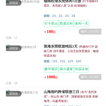
烟雨松湖东莞休闲1日游
(打卡国家4A
跟团游
景区、东莞新八景”之首-松湖烟雨)
团期：2/1、2/2、2/3、2/4
打卡景点
西溪古村
休闲一天
180
编号：GL4502
￥
起
已售：53
珠海东莞联游纯玩3天
(跨越伶仃洋·超
跟团游
级工程·深中通道，入住五钻东莞酒店，畅游
恒温泳池)
团期：12/1、12/2、12/3、12/4
豪华酒店
烟火盛宴
恒温泳池
1088
编号：GL4486
￥
起
已售：29
山海相约跨省联游三日
(东方“圣托里
跟团游
尼”—东山岛·南门湾，国家级海滨浴场·美丽
海湾—马銮湾海滨)