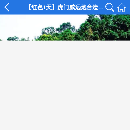
【红色1天】虎门威远炮台遗址、鸦片战争博物馆、林则徐销烟红色之旅一天