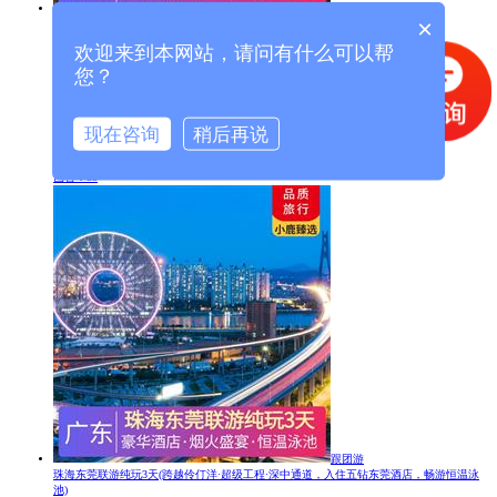
跟团游
×
烟雨松湖东莞休闲1日游
(打卡国家4A景区、东莞新八景”之首-松湖烟雨)
团期：2/1、2/2、2/3、2/4
欢迎来到本网站，请问有什么可以帮
打卡景点
您？
西溪古村
休闲一天
现在咨询
稍后再说
￥
180
起
编号：GL4502
已售：53
跟团游
珠海东莞联游纯玩3天
(跨越伶仃洋·超级工程·深中通道，入住五钻东莞酒店，畅游恒温泳
池)