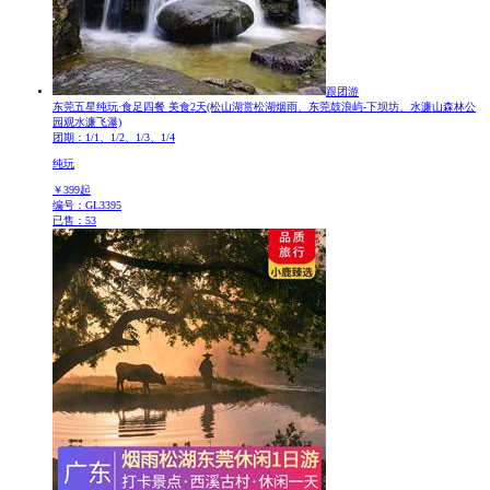
跟团游
东莞五星纯玩·食足四餐 美食2天
(松山湖赏松湖烟雨、东莞鼓浪屿-下坝坊、水濂山森林公
园观水濂飞瀑)
团期：1/1、1/2、1/3、1/4
纯玩
￥
399
起
编号：GL3395
已售：53