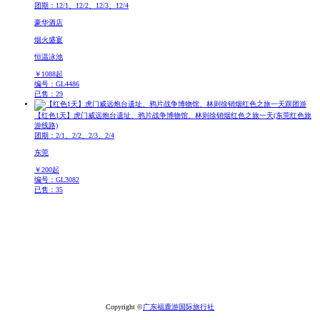
团期：12/1、12/2、12/3、12/4
豪华酒店
烟火盛宴
恒温泳池
￥
1088
起
编号：GL4486
已售：29
跟团游
【红色1天】虎门威远炮台遗址、鸦片战争博物馆、林则徐销烟红色之旅一天
(东莞红色旅
游线路)
团期：2/1、2/2、2/3、2/4
东莞
￥
200
起
编号：GL3082
已售：35
Copyright ©
广东福鹿游国际旅行社