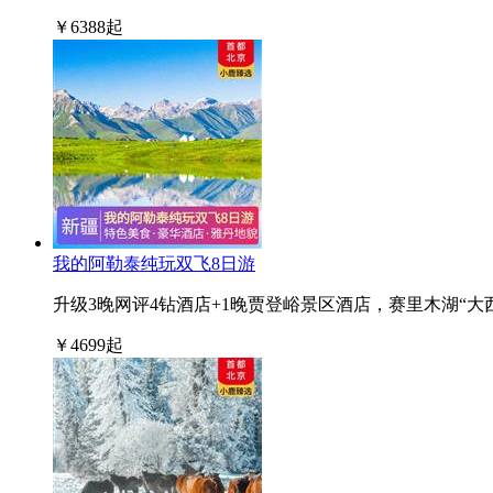
￥
6388
起
我的阿勒泰纯玩双飞8日游
升级3晚网评4钻酒店+1晚贾登峪景区酒店，赛里木湖“
￥
4699
起