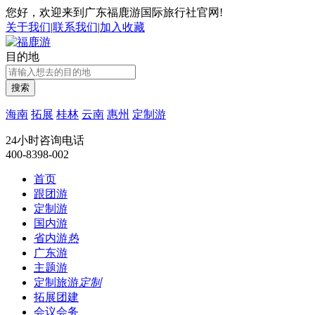
您好，欢迎来到广东福鹿游国际旅行社官网!
关于我们
|
联系我们
|
加入收藏
目的地
搜索
海南
拓展
桂林
云南
惠州
定制游
24小时咨询电话
400-8398-002
首页
跟团游
定制游
国内游
省内游
热
广东游
主题游
定制旅游
定制
拓展团建
会议会务