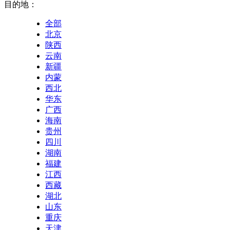
目的地：
全部
北京
陕西
云南
新疆
内蒙
西北
华东
广西
海南
贵州
四川
湖南
福建
江西
西藏
湖北
山东
重庆
天津