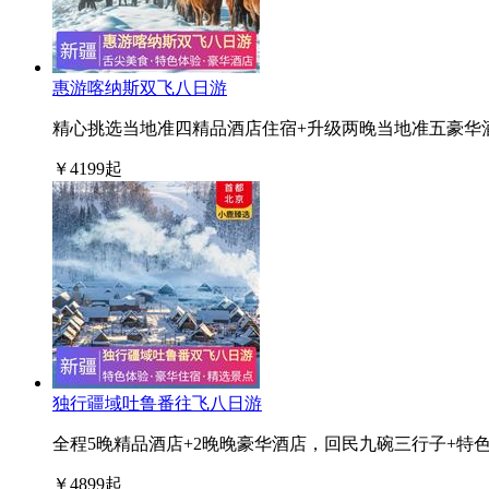
惠游喀纳斯双飞八日游
精心挑选当地准四精品酒店住宿+升级两晚当地准五豪华
￥
4199
起
独行疆域吐鲁番往飞八日游
全程5晚精品酒店+2晚晚豪华酒店，回民九碗三行子+特
￥
4899
起