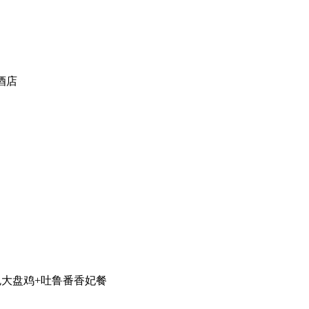
酒店
色大盘鸡+吐鲁番香妃餐