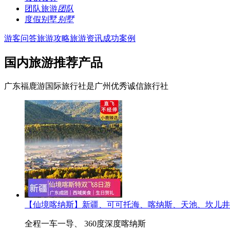
团队旅游
团队
度假别墅
别墅
游客问答
旅游攻略
旅游资讯
成功案例
国内旅游推荐产品
广东福鹿游国际旅行社是广州优秀诚信旅行社
【仙境喀纳斯】新疆、可可托海、喀纳斯、天池、坎儿井
全程一车一导、 360度深度喀纳斯