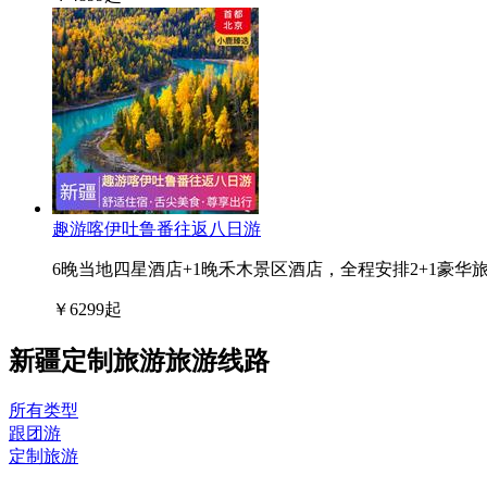
趣游喀伊吐鲁番往返八日游
6晚当地四星酒店+1晚禾木景区酒店，全程安排2+1豪华
￥
6299
起
新疆定制旅游旅游线路
所有类型
跟团游
定制旅游