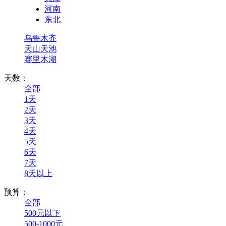
河南
东北
乌鲁木齐
天山天池
赛里木湖
天数：
全部
1天
2天
3天
4天
5天
6天
7天
8天以上
预算：
全部
500元以下
500-1000元