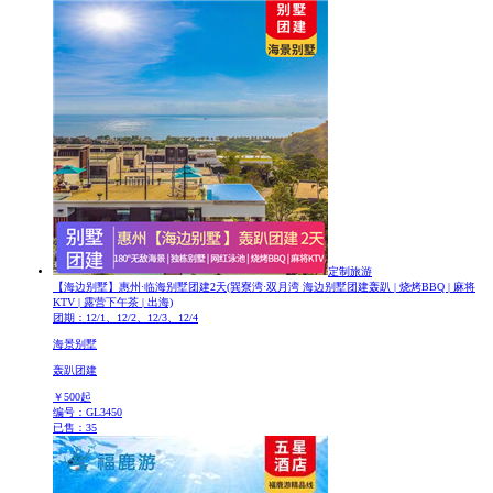
定制旅游
【海边别墅】惠州·临海别墅团建2天
(巽寮湾·双月湾 海边别墅团建轰趴 | 烧烤BBQ | 麻将
KTV | 露营下午茶 | 出海)
团期：12/1、12/2、12/3、12/4
海景别墅
轰趴团建
￥
500
起
编号：GL3450
已售：35