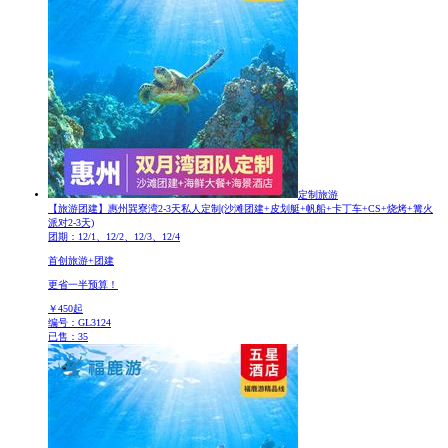
定制旅游
【旅游团建】惠州巽寮湾2-3天私人定制
(沙滩团建+皮划艇+帆船+卡丁车+CS+烧烤+篝火
派对2-3天)
团期：12/1、12/2、12/3、12/4
首创旅游+团建
更省一半预算！
￥
450
起
编号：GL3124
已售：35