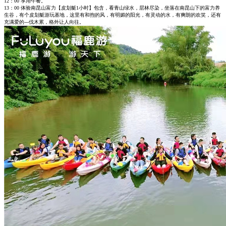
12：00 享用午餐。
13：00 体验南昆山富力【皮划艇1小时】包含，看青山绿水，层林尽染，坐落在南昆山下的富力养
生谷，有个皮划艇游玩基地，这里有和煦的风，有明媚的阳光，有灵动的水，有爽朗的欢笑，还有
充满爱的---伐木累，格外让人向往。