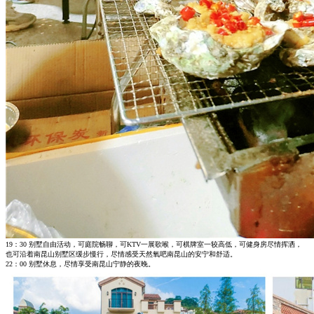
19：30 别墅自由活动，可庭院畅聊，可KTV一展歌喉，可棋牌室一较高低，可健身房尽情挥洒，
也可沿着南昆山别墅区缓步慢行，尽情感受天然氧吧南昆山的安宁和舒适。
22：00 别墅休息，尽情享受南昆山宁静的夜晚。