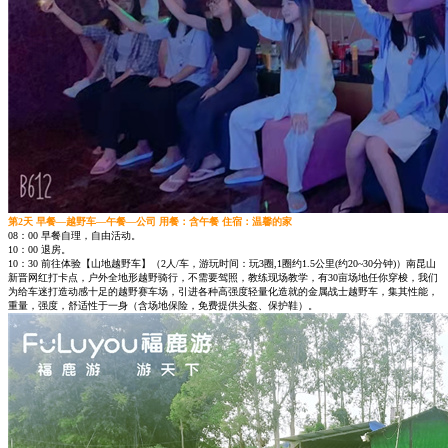
第2天 早餐—越野车—午餐—公司 用餐：含午餐 住宿：温馨的家
08：00 早餐自理，自由活动。
10：00 退房。
10：30 前往体验【山地越野车】（2人/车，游玩时间：玩3圈,1圈约1.5公里(约20~30分钟)）南昆山
新晋网红打卡点，户外全地形越野骑行，不需要驾照，教练现场教学，有30亩场地任你穿梭，我们
为给车迷打造动感十足的越野赛车场，引进各种高强度轻量化造就的金属战士越野车，集其性能，
重量，强度，舒适性于一身（含场地保险，免费提供头盔、保护鞋）。