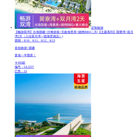
定制旅游
【畅游双湾】出海团建+沙滩游戏+无敌海景房+烧烤BBQ二天
(【主题系列】巽寮湾+双月
湾2天（入住双月湾一线海景酒店）)
团期：8/10、8/11、8/12、8/13
首创旅游+团建
更省一半预算！
￥
450
起
编号：GL3237
已售：53