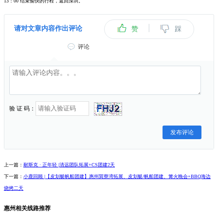
13：00 结束愉快的行程，返回深圳。
|
请对文章内容作出评论
赞
踩
评论
验 证 码：
发布评论
上一篇：
耐斯克 · 正年轻 |清远团队拓展+CS团建2天
下一篇：
小鹿回顾 |【皮划艇帆船团建】惠州巽寮湾拓展、皮划艇/帆船团建、篝火晚会+BBQ海边
烧烤二天
惠州相关线路推荐