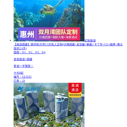
定制旅游
【旅游团建】惠州双月湾2-3天私人定制
(沙滩团建+皮划艇+帆船+卡丁车+CS+烧烤+篝火
派对2-3天)
团期：9/1、9/2、9/3、9/4
首创旅游+团建
更省一半预算！
￥
450
起
编号：GL3125
已售：23