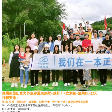
惠州南昆山富力养生谷温泉别墅+越野车+皮划艇+烧烤BBQ2天
行程安排：
第1天 公司—万洞古村—皮划艇—别墅 用餐：含午餐 住宿：南昆山养生谷别墅
08：45 在指定地点集合乘车前往惠州南昆山（车程约2.5小时）。
11：30 参观【万洞古村】。