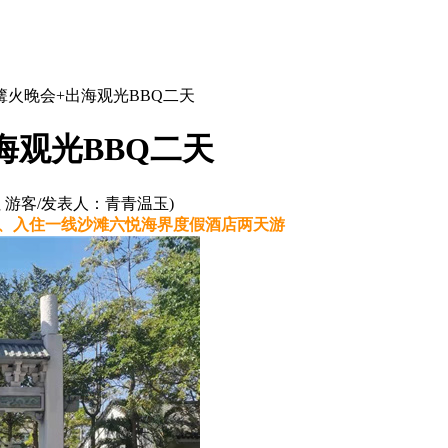
篝火晚会+出海观光BBQ二天
海观光BBQ二天
社 游客/发表人：青青温玉)
光、入住一线沙滩六悦海界度假酒店两天游