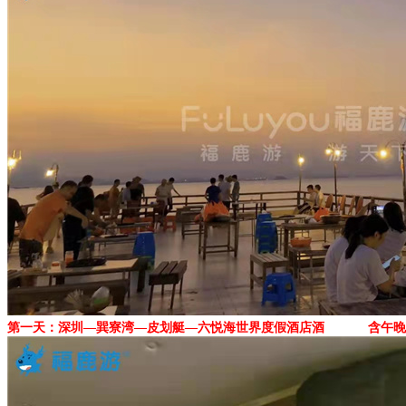
第一天：深圳—巽寮湾—皮划艇—六悦海世界度假酒店酒 含午晚