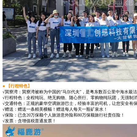
● 【行程特色】
√巽寮湾：巽寮湾被称为中国的“马尔代夫”，是粤东数百公里中海水最
√行程特色：全程纯玩、绝无购物、随心所行、零购物纯玩团，无强制
√交通特色：正规的豪华空调旅游巴士，经验丰富的司机，让您安全有
√赠送：赠送一条精美横幅！赠送每人每天一瓶矿泉水！
√保险：已含20万保额个人旅游意外险和80万保额旅行社责任险！
√发票：含增值税普通发票！