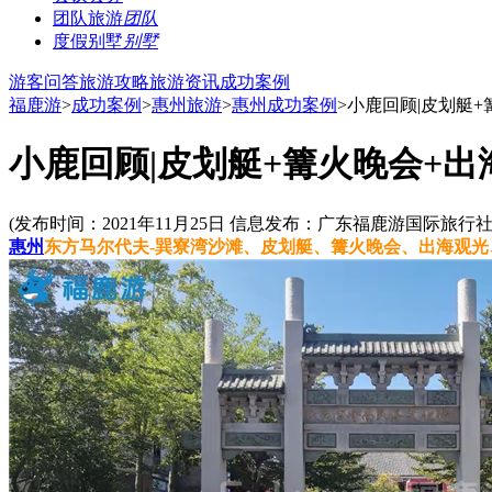
团队旅游
团队
度假别墅
别墅
游客问答
旅游攻略
旅游资讯
成功案例
福鹿游
>
成功案例
>
惠州旅游
>
惠州成功案例
>小鹿回顾|皮划艇+
小鹿回顾|皮划艇+篝火晚会+出
(发布时间：2021年11月25日 信息发布：广东福鹿游国际旅行
惠州
东方马尔代夫-巽寮湾沙滩、皮划艇、篝火晚会、出海观