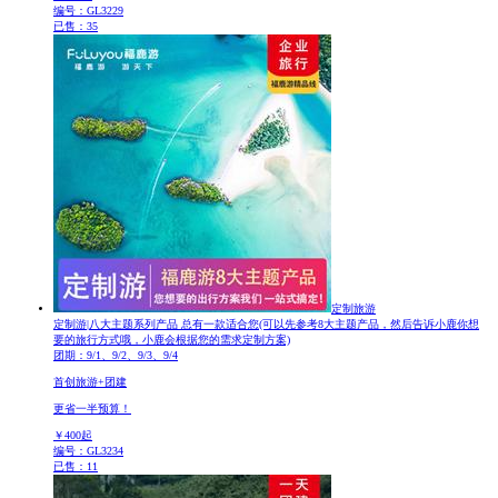
编号：GL3229
已售：35
定制旅游
定制游|八大主题系列产品 总有一款适合您
(可以先参考8大主题产品，然后告诉小鹿你想
要的旅行方式哦，小鹿会根据您的需求定制方案)
团期：9/1、9/2、9/3、9/4
首创旅游+团建
更省一半预算！
￥
400
起
编号：GL3234
已售：11