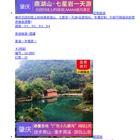
定制旅游
肇庆北回归线上的绿洲鼎湖山、七星岩一天游
(品质纯玩，专属定制，行程可根据你的需
求修改调整)
团期：9/1、9/2、9/3、9/4
首创旅游+团建
更省一半预算！
￥
280
起
编号：GL3802
已售：23
跟团游