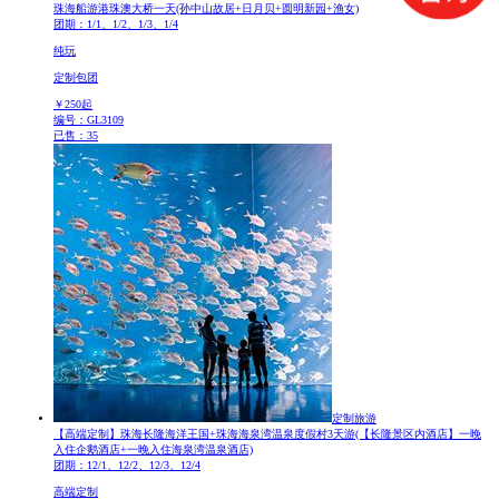
珠海船游港珠澳大桥一天
(孙中山故居+日月贝+圆明新园+渔女)
团期：1/1、1/2、1/3、1/4
纯玩
定制包团
￥
250
起
编号：GL3109
已售：35
定制旅游
【高端定制】珠海长隆海洋王国+珠海海泉湾温泉度假村3天游
(【长隆景区内酒店】一晚
入住企鹅酒店+一晚入住海泉湾温泉酒店)
团期：12/1、12/2、12/3、12/4
高端定制