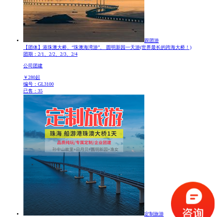
跟团游
【团体】港珠澳大桥、“珠澳海湾游”、 圆明新园一天游
(世界最长的跨海大桥！)
团期：2/1、2/2、2/3、2/4
公司团建
￥
280
起
编号：GL3100
已售：35
定制旅游