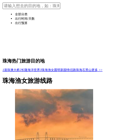
全部分类
出行时间/天数
出行预算
珠海热门旅游目的地
1
港珠澳大桥
2
长隆海洋世界
3
珠海渔女
圆明新园
情侣路
珠海石景山
更多 >>
珠海渔女旅游线路